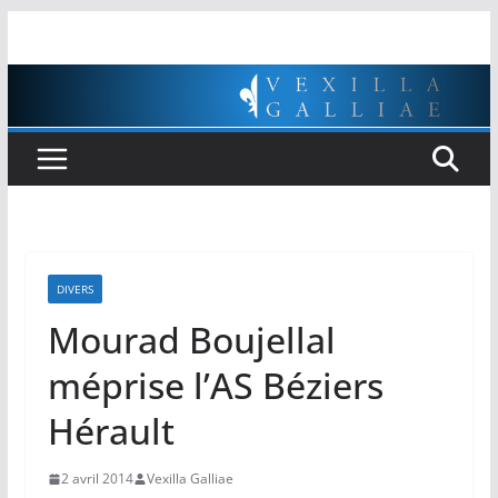
Passer
au
contenu
DIVERS
Mourad Boujellal
méprise l’AS Béziers
Hérault
2 avril 2014
Vexilla Galliae