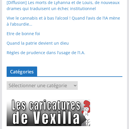
[Diffusion] Les morts de Lyhanna et de Louis, de nouveaux
drames qui traduisent un échec institutionnel
Vive le cannabis et à bas l’alcool ! Quand l’avis de l’IA mène
à l’absurdie…
Etre de bonne foi
Quand la patrie devient un dieu
Règles de prudence dans l’usage de l’I.A.
Catégories
C
a
t
é
g
o
r