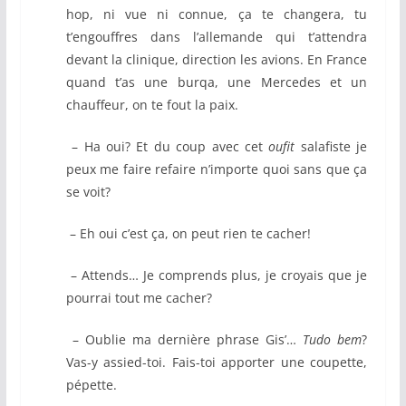
hop, ni vue ni connue, ça te changera, tu
t’engouffres dans l’allemande qui t’attendra
devant la clinique, direction les avions. En France
quand t’as une burqa, une Mercedes et un
chauffeur, on te fout la paix.
– Ha oui? Et du coup avec cet
oufit
salafiste je
peux me faire refaire n’importe quoi sans que ça
se voit?
– Eh oui c’est ça, on peut rien te cacher!
– Attends… Je comprends plus, je croyais que je
pourrai tout me cacher?
– Oublie ma dernière phrase Gis’…
Tudo bem
?
Vas-y assied-toi. Fais-toi apporter une coupette,
pépette.