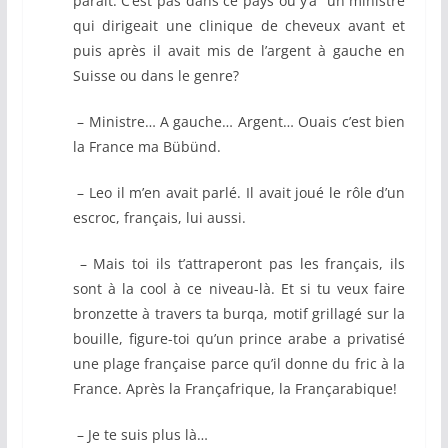
paraît. C’est pas dans ce pays où y’a un ministre
qui dirigeait une clinique de cheveux avant et
puis après il avait mis de l’argent à gauche en
Suisse ou dans le genre?
– Ministre… A gauche… Argent… Ouais c’est bien
la France ma Bübünd.
– Leo il m’en avait parlé. Il avait joué le rôle d’un
escroc, français, lui aussi.
– Mais toi ils t’attraperont pas les français, ils
sont à la cool à ce niveau-là. Et si tu veux faire
bronzette à travers ta burqa, motif grillagé sur la
bouille, figure-toi qu’un prince arabe a privatisé
une plage française parce qu’il donne du fric à la
France. Après la Françafrique, la Françarabique!
– Je te suis plus là…