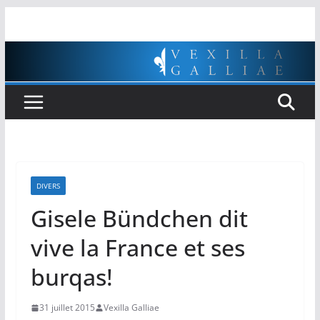
Passer
au
contenu
DIVERS
Gisele Bündchen dit
vive la France et ses
burqas!
31 juillet 2015
Vexilla Galliae