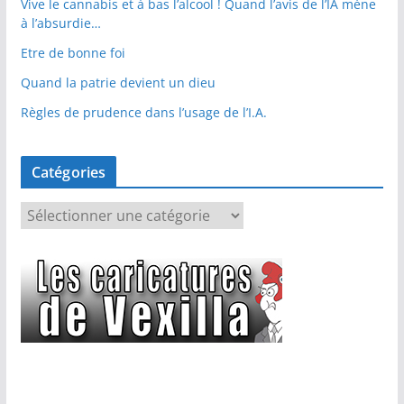
Vive le cannabis et à bas l’alcool ! Quand l’avis de l’IA mène
à l’absurdie…
Etre de bonne foi
Quand la patrie devient un dieu
Règles de prudence dans l’usage de l’I.A.
Catégories
C
a
t
é
g
o
r
i
e