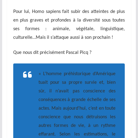
Pour lui, Homo sapiens fait subir des atteintes de plus
en plus graves et profondes à la diversité sous toutes
ses formes : animale, végétale, linguistique,
culturelle…Mais il s’attaque aussi à son prochain !
Que nous dit précisément Pascal Picq ?
« L’homme préhistorique d’Amérique
tuait pour sa propre survie et, bien
sûr, il n’avait pas conscience des
conséquences à grande échelle de ses
actes. Mais aujourd’hui, c’est en toute
conscience que nous détruisons les
autres formes de vie, à un rythme
effarant. Selon les estimations, le