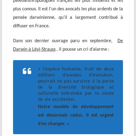
paléoanthropologues français les plus influents et les
plus connus. Il est l’un des avocats les plus ardents de la
pensée darwinienne, qu’il a largement contribué à
diffuser en France.
Dans son dernier ouvrage paru en septembre,
De
Darwin à Lévi-Strauss
, il pousse un cri d’alarme :
« l’espèce humaine, fruit de deux
millions d’années d’évolution,
pourrait ne pas survivre à la perte
de la diversité biologique et
culturelle entraînée par le mode
de vie occidental.
Notre modèle de développement
est désormais caduc, il est urgent
d’en changer. «