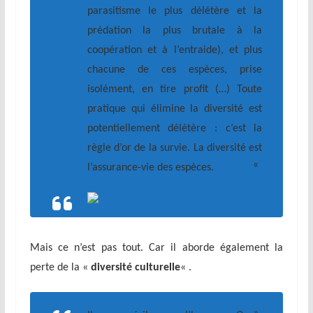
parasitisme le plus délétère et la
prédation la plus brutale à la
coopération et à l’entraide), et plus
chacune de ces espèces, prise
isolément, en tire profit (…) Toute
pratique qui élimine la diversité est
potentiellement délétère : c’est la
règle d’or de la survie. La diversité est
«
l’assurance-vie des espèces.
Mais ce n’est pas tout. Car il aborde également la
perte de la «
diversité culturelle
« .