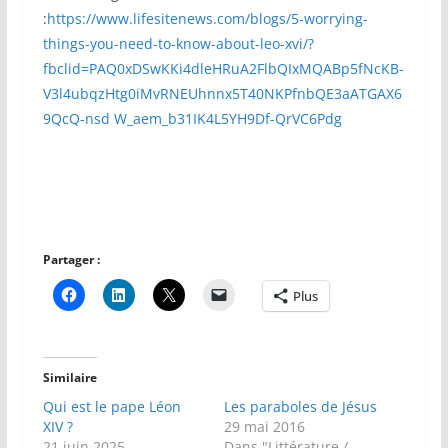
:
https://www.lifesitenews.com/blogs/5-worrying-
things-you-need-to-know-about-leo-xvi/?
fbclid=PAQ0xDSwKKi4dleHRuA2FlbQIxMQABp5fNcKB-
V3l4ubqzHtg0iMvRNEUhnnx5T40NKPfnbQE3aATGAX6
9QcQ-nsd W_aem_b31IK4L5YH9Df-QrVC6Pdg
Partager :
Plus
Similaire
Qui est le pape Léon
Les paraboles de Jésus
XIV ?
29 mai 2016
21 juin 2025
Dans "Littérature /