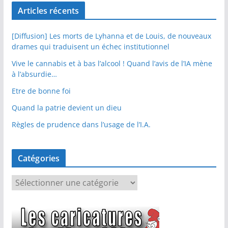
Articles récents
[Diffusion] Les morts de Lyhanna et de Louis, de nouveaux
drames qui traduisent un échec institutionnel
Vive le cannabis et à bas l’alcool ! Quand l’avis de l’IA mène
à l’absurdie…
Etre de bonne foi
Quand la patrie devient un dieu
Règles de prudence dans l’usage de l’I.A.
Catégories
C
a
t
é