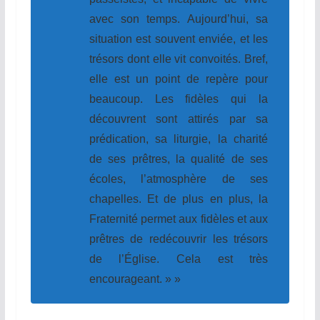
avec son temps. Aujourd’hui, sa
situation est souvent enviée, et les
trésors dont elle vit convoités. Bref,
elle est un point de repère pour
beaucoup. Les fidèles qui la
découvrent sont attirés par sa
prédication, sa liturgie, la charité
de ses prêtres, la qualité de ses
écoles, l’atmosphère de ses
chapelles. Et de plus en plus, la
Fraternité permet aux fidèles et aux
prêtres de redécouvrir les trésors
de l’Église. Cela est très
encourageant. » »