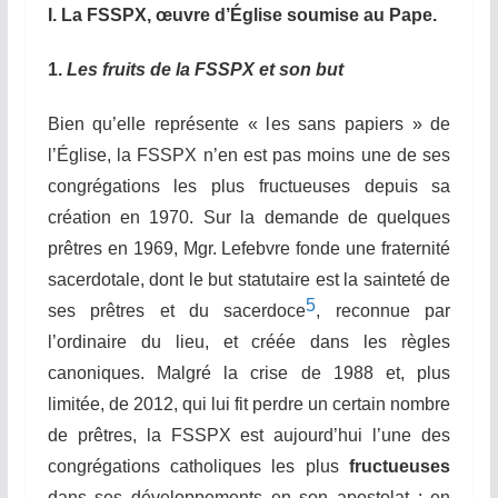
I. La FSSPX, œuvre d’Église soumise au Pape.
1.
Les fruits de la FSSPX et son but
Bien qu’elle représente « l
es sans papiers » de
l’Église,
la FSSPX n’en est pas moins une de ses
congrégations les plus fructueuses depuis sa
création en 1970. Sur la demande de quelques
prêtres en 1969, Mgr. Lefebvre fonde
une fraternité
sacerdotale, dont le but statutaire est la sainteté de
5
ses prêtres et du sacerdoce
, reconnue par
l’ordinaire du lieu, et cré
ée
dans les règles
canoniques. Malgré la crise de 1988 et, plus
limité
e
, de 2012, qui lui fit perdre un certain nombre
de prêtres, la FSSPX est aujourd’hui l’une des
congrégations catholiques les plus
fructueuses
dans ses développements en son apostolat : en