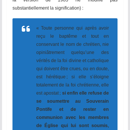
substantiellement la signification) :
« Toute personne qui après avoir
reçu le baptême et tout en
conservant le nom de chrétien, nie
opiniâtrement quelqu’une des
vérités de la foi divine et catholique
qui doivent être crues, ou en doute,
est hérétique ; si elle s’éloigne
totalement de la foi chrétienne, elle
est apostat ;
si enfin elle refuse de
se soumettre au Souverain
Pontife et de rester en
communion avec les membres
de Église qui lui sont soumis,