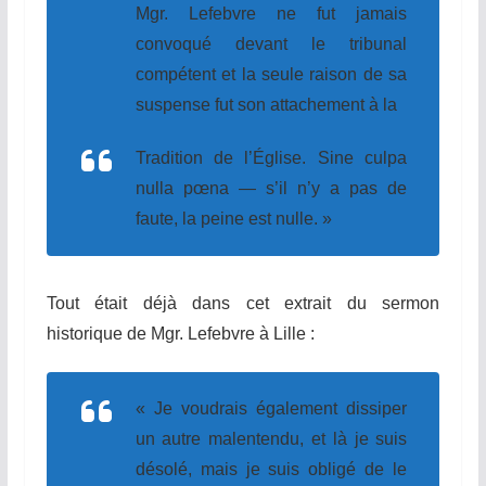
Mgr. Lefebvre ne fut jamais
convoqué devant le tribunal
compétent et la seule raison de sa
suspense fut son attachement à la
Tradition de l’Église. Sine culpa
nulla pœna — s’il n’y a pas de
faute, la peine est nulle. »
Tout était déjà dans cet extrait du sermon
historique de Mgr. Lefebvre à Lille :
« Je voudrais également dissiper
un autre malentendu, et là je suis
désolé, mais je suis obligé de le