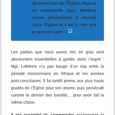
dit aussi hors de l’Église. Alors je
ne comprends plus. Quelque
chose précisément a changé
dans l’Église et c’est à cela que
12
je veux en venir.
»
Les parties que nous avons mis en gras sont
absolument essentielles à garder dans l’esprit :
Mgr. Lefebvre n’a pas bougé d’un iota entre la
période missionnaire en Afrique et les années
post-conciliaires. Il fut tantôt promu aux plus hauts
grades de l’Église pour son œuvre, puis persécuté
comme le dernier des bandits… pour avoir fait la
même chose.
Il est essentiel de comprendre qu’accuser la