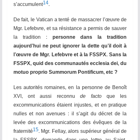
14
s’accumule
nt
.
De fait,
le
Vatican a tenté de massacrer l’œuvre de
Mgr. Lefebvre, et sa résistance a permis de sauver
la tradition :
personne dans la tradition
aujourd’hui ne peut ignorer la dette qu’il doit à
l’œuvre de Mgr. Lefebvre et à la FSSPX. Sans la
FSSPX, quid des communautés ecclesia dei, du
motuo proprio Summorum Pontificum, etc ?
Les autorités romaines, en la personne de Benoît
XVI, ont aussi reconnu
de facto
que les
excommunications étaient injustes, et en pratique
nulles et non avenu
e
s : il s’agit du décret de la
levée des excommunications des évêques de la
15
fraternité
. Mgr. Fellay, alors supérieur général de
la FSSPX, demande dans une lettre au
S
aint-