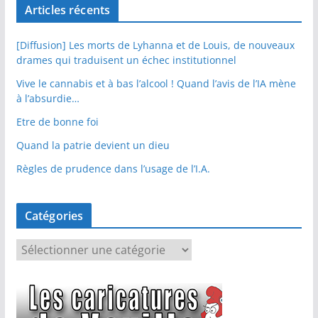
Articles récents
[Diffusion] Les morts de Lyhanna et de Louis, de nouveaux
drames qui traduisent un échec institutionnel
Vive le cannabis et à bas l’alcool ! Quand l’avis de l’IA mène
à l’absurdie…
Etre de bonne foi
Quand la patrie devient un dieu
Règles de prudence dans l’usage de l’I.A.
Catégories
C
a
t
é