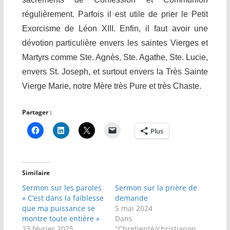
régulièrement. Parfois il est utile de prier le Petit
Exorcisme de Léon XIII. Enfin, il faut avoir une
dévotion particulière envers les
s
aintes Vierges et
Martyrs comme St
e
. Agn
è
s, St
e.
Agathe, St
e.
Lucie,
envers St. Joseph, et surtout envers la Très Sainte
Vierge Marie,
notre
Mère très Pure et très Chaste.
Partager :
Plus
Similaire
Sermon sur les paroles
Sermon sur la prière de
« C’est dans la faiblesse
demande
que ma puissance se
5 mai 2024
montre toute entière »
Dans
23 février 2025
"Chretienté/christianop