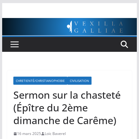
Passer
au
contenu
CHRETIENTÉ/CHRISTIANOPHOBIE
CIVILISATION
Sermon sur la chasteté
(Épître du 2ème
dimanche de Carême)
16 mars 2025
Loïc Baverel