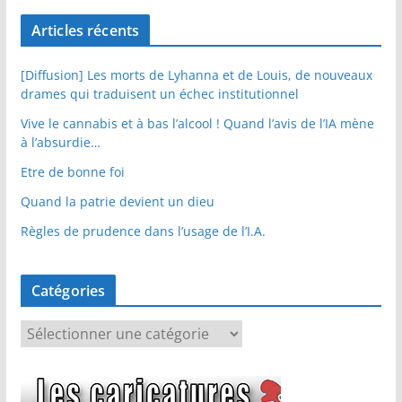
Articles récents
[Diffusion] Les morts de Lyhanna et de Louis, de nouveaux
drames qui traduisent un échec institutionnel
Vive le cannabis et à bas l’alcool ! Quand l’avis de l’IA mène
à l’absurdie…
Etre de bonne foi
Quand la patrie devient un dieu
Règles de prudence dans l’usage de l’I.A.
Catégories
C
a
t
é