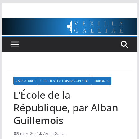
Passer
au
contenu
CARICATURES
CHRETIENTÉ/CHRISTIANOPHOBIE
TRIBUNES
L’École de la
République, par Alban
Guillemois
9 mars 2021
Vexilla Galliae