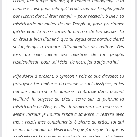
certes, une lampe ardente, qui rendant témoignage à la
Lumière; c’est pour cela qu’il était venu au Temple, guidé
par l’Esprit dont il était rempli: « pour recevoir, ô Dieu, ta
miséricorde au milieu de ton Temple », pour proclamer
qu’elle était la miséricorde, la lumière de ton peuple. Tu
en étais si bien illuminé, que tu voyais avec pareille clarté
si longtemps à l’avance, l’illumination des nations. Dès
lors, au sein même des ténèbres de ton peuple,
resplendissait pour toi l’éclat de notre foi d’aujourd’hui.
Réjouis-toi à présent, ô Syméon ! Vois ce que d’avance tu
prévoyais! Les ténèbres du monde se sont dissipées, et les
nations marchent à ta lumière…Embrasse donc, ô saint
vieillard, la Sagesse de Dieu ; serre sur ta poitrine la
miséricorde de Dieu, et dis : Il demeurera sur mon cœur.
Même lorsque je L’aurai rendu à sa Mère, Il restera avec
moi ; reçois mes compliments, ô pleine de grâce, toi qui
as mis au monde la Miséricorde que j’ai reçue, toi qui as