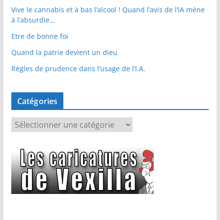
Vive le cannabis et à bas l’alcool ! Quand l’avis de l’IA mène
à l’absurdie…
Etre de bonne foi
Quand la patrie devient un dieu
Règles de prudence dans l’usage de l’I.A.
Catégories
C
a
t
é
g
o
r
i