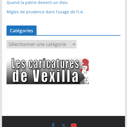
Quand la patrie devient un dieu
Règles de prudence dans l’usage de l’I.A.
Catégories
C
a
t
é
g
o
r
i
e
s