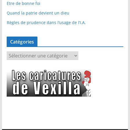
Etre de bonne foi
Quand la patrie devient un dieu
Règles de prudence dans l’usage de l’I.A.
Catégories
C
a
t
é
g
o
r
i
e
s