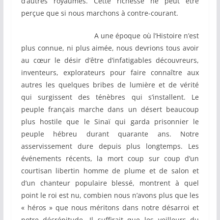
d’autres royaumes. Cette richesse ne peut être
perçue que si nous marchons à contre-courant.
A une époque où l’Histoire n’est
plus connue, ni plus aimée, nous devrions tous avoir
au cœur le désir d’être d’infatigables découvreurs,
inventeurs, explorateurs pour faire connaître aux
autres les quelques bribes de lumière et de vérité
qui surgissent des ténèbres qui s’installent. Le
peuple français marche dans un désert beaucoup
plus hostile que le Sinaï qui garda prisonnier le
peuple hébreu durant quarante ans. Notre
asservissement dure depuis plus longtemps. Les
événements récents, la mort coup sur coup d’un
courtisan libertin homme de plume et de salon et
d’un chanteur populaire blessé, montrent à quel
point le roi est nu, combien nous n’avons plus que les
« héros » que nous méritons dans notre désarroi et
notre décrépitude. Il suffirait que les veilleurs du