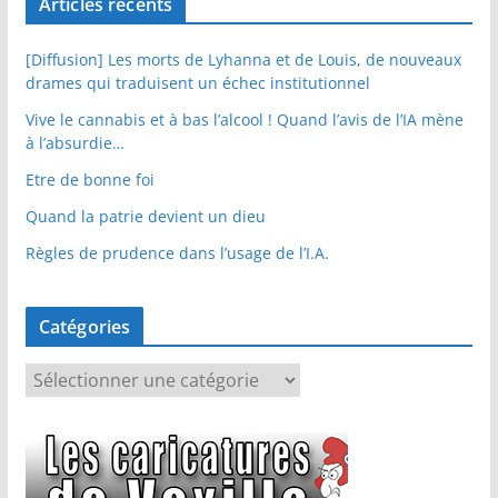
Articles récents
[Diffusion] Les morts de Lyhanna et de Louis, de nouveaux
drames qui traduisent un échec institutionnel
Vive le cannabis et à bas l’alcool ! Quand l’avis de l’IA mène
à l’absurdie…
Etre de bonne foi
Quand la patrie devient un dieu
Règles de prudence dans l’usage de l’I.A.
Catégories
C
a
t
é
g