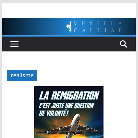
Passer
au
contenu
réalisme