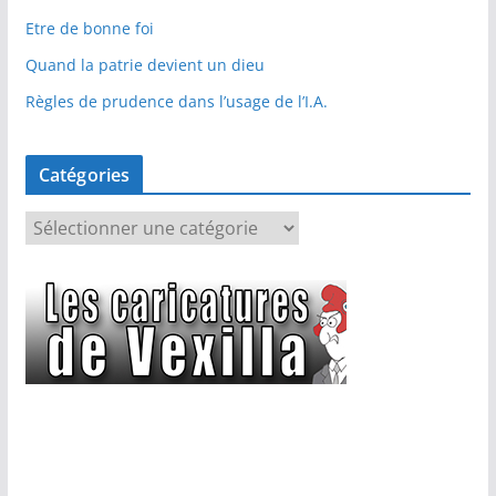
Etre de bonne foi
Quand la patrie devient un dieu
Règles de prudence dans l’usage de l’I.A.
Catégories
C
a
t
é
g
o
r
i
e
s