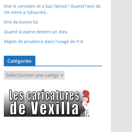
Vive le cannabis et à bas l’alcool ! Quand l’avis de
l’IA mène à l’absurdie…
Etre de bonne foi
Quand la patrie devient un dieu
Règles de prudence dans l’usage de l’I.A.
Catégories
C
a
t
é
g
o
r
i