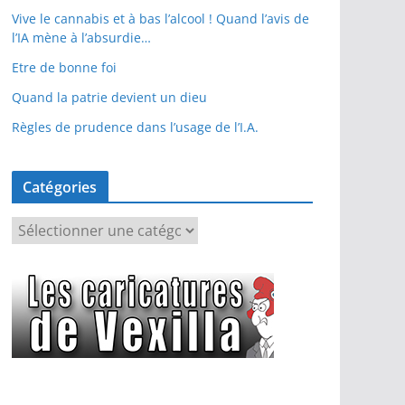
Vive le cannabis et à bas l’alcool ! Quand l’avis de
l’IA mène à l’absurdie…
Etre de bonne foi
Quand la patrie devient un dieu
Règles de prudence dans l’usage de l’I.A.
Catégories
C
a
t
é
g
o
r
i