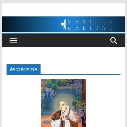
Passer
au
contenu
ésotérisme