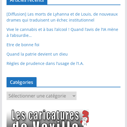
[Diffusion] Les morts de Lyhanna et de Louis, de nouveaux
drames qui traduisent un échec institutionnel
Vive le cannabis et à bas l’alcool ! Quand l’avis de l’IA mène
à l’absurdie…
Etre de bonne foi
Quand la patrie devient un dieu
Règles de prudence dans l’usage de l’I.A.
Catégories
C
a
t
é
g