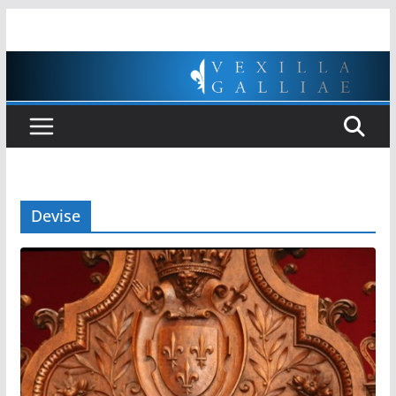
Passer
au
contenu
Devise