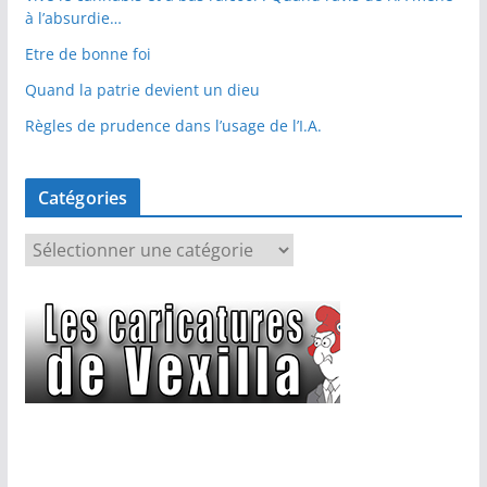
à l’absurdie…
Etre de bonne foi
Quand la patrie devient un dieu
Règles de prudence dans l’usage de l’I.A.
Catégories
C
a
t
é
g
o
r
i
e