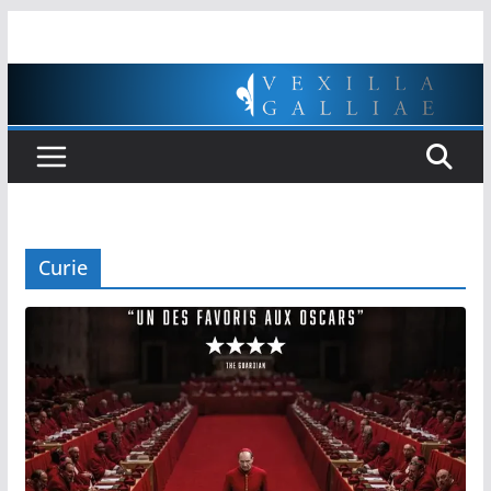
Passer
au
contenu
Curie