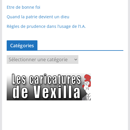
Etre de bonne foi
Quand la patrie devient un dieu
Règles de prudence dans l’usage de l’I.A.
Catégories
C
a
t
é
g
o
r
i
e
s