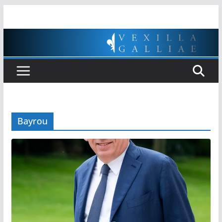
Passer
au
contenu
Bayrou