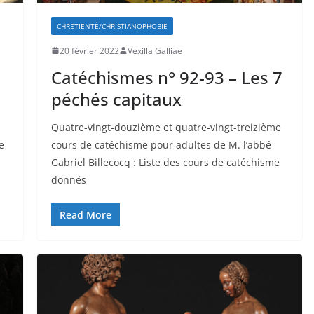
CHRETIENTÉ/CHRISTIANOPHOBIE
20 février 2022
Vexilla Galliae
Catéchismes n° 92-93 – Les 7
péchés capitaux
Quatre-vingt-douzième et quatre-vingt-treizième
e
cours de catéchisme pour adultes de M. l’abbé
Gabriel Billecocq : Liste des cours de catéchisme
donnés
Read More