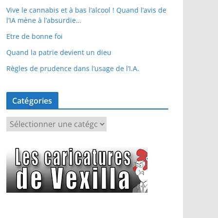
Vive le cannabis et à bas l’alcool ! Quand l’avis de
l’IA mène à l’absurdie…
Etre de bonne foi
Quand la patrie devient un dieu
Règles de prudence dans l’usage de l’I.A.
Catégories
C
a
t
é
g
o
r
i