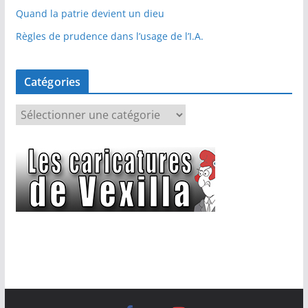
Quand la patrie devient un dieu
Règles de prudence dans l’usage de l’I.A.
Catégories
C
a
t
é
g
o
r
i
e
s