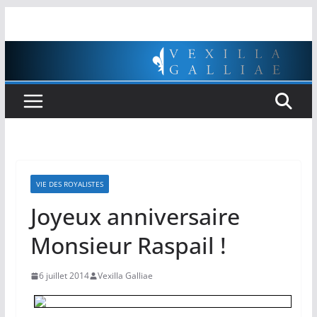
Passer
au
contenu
VIE DES ROYALISTES
Joyeux anniversaire
Monsieur Raspail !
6 juillet 2014
Vexilla Galliae