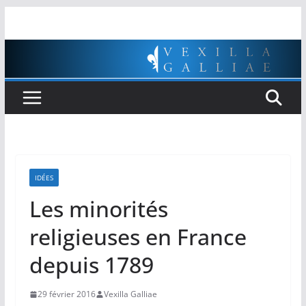
Passer
au
contenu
IDÉES
Les minorités
religieuses en France
depuis 1789
29 février 2016
Vexilla Galliae