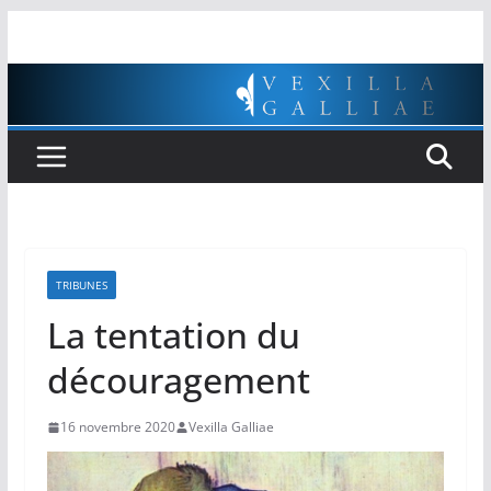
Passer
au
contenu
TRIBUNES
La tentation du
découragement
16 novembre 2020
Vexilla Galliae