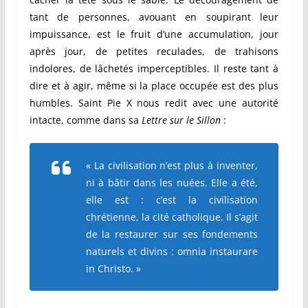
tant de personnes, avouant en soupirant leur
impuissance, est le fruit d’une accumulation, jour
après jour, de petites reculades, de trahisons
indolores, de lâchetés imperceptibles. Il reste tant à
dire et à agir, même si la place occupée est des plus
humbles. Saint Pie X nous redit avec une autorité
intacte, comme dans sa
Lettre sur le Sillon
:
« La civilisation n’est plus à inventer,
ni à bâtir dans les nuées. Elle a été,
elle est : c’est la civilisation
chrétienne, la cité catholique. Il s’agit
de la restaurer sur ses fondements
naturels et divins :
omnia instaurare
in Christo.
»