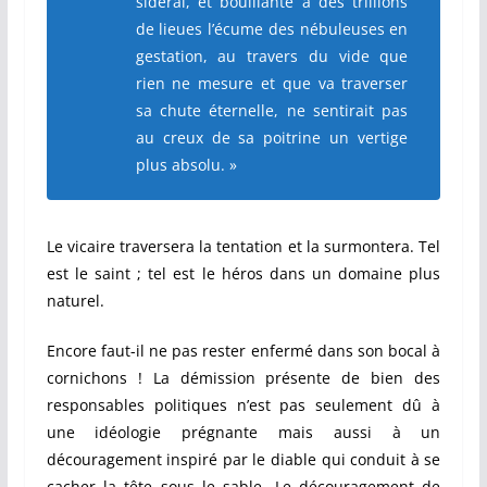
sidéral, et bouillante à des trillions
de lieues l’écume des nébuleuses en
gestation, au travers du vide que
rien ne mesure et que va traverser
sa chute éternelle, ne sentirait pas
au creux de sa poitrine un vertige
plus absolu. »
Le vicaire traversera la tentation et la surmontera. Tel
est le saint ; tel est le héros dans un domaine plus
naturel.
Encore faut-il ne pas rester enfermé dans son bocal à
cornichons ! La démission présente de bien des
responsables politiques n’est pas seulement dû à
une idéologie prégnante mais aussi à un
découragement inspiré par le diable qui conduit à se
cacher la tête sous le sable. Le découragement de