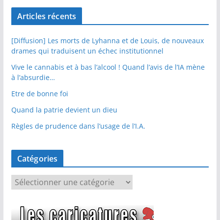
Articles récents
[Diffusion] Les morts de Lyhanna et de Louis, de nouveaux
drames qui traduisent un échec institutionnel
Vive le cannabis et à bas l’alcool ! Quand l’avis de l’IA mène
à l’absurdie…
Etre de bonne foi
Quand la patrie devient un dieu
Règles de prudence dans l’usage de l’I.A.
Catégories
C
a
t
é