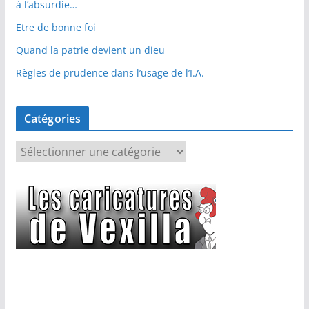
à l’absurdie…
Etre de bonne foi
Quand la patrie devient un dieu
Règles de prudence dans l’usage de l’I.A.
Catégories
C
a
t
é
g
o
r
i
e
s