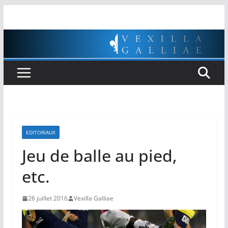
Passer
au
contenu
EDITORIAUX
Jeu de balle au pied,
etc.
26 juillet 2016
Vexilla Galliae