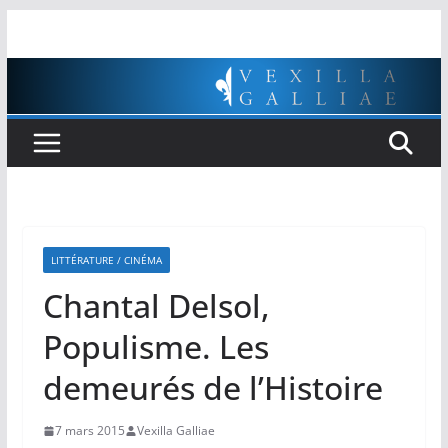
Passer
au
contenu
LITTÉRATURE / CINÉMA
Chantal Delsol,
Populisme. Les
demeurés de l’Histoire
7 mars 2015
Vexilla Galliae