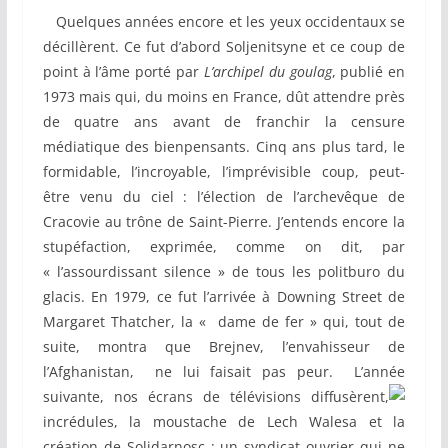
Quelques années encore et les yeux occidentaux se
décillèrent. Ce fut d’abord Soljenitsyne et ce coup de
point à l’âme porté par
L’archipel du goulag
, publié en
1973 mais qui, du moins en France, dût attendre près
de quatre ans avant de franchir la censure
médiatique des bienpensants. Cinq ans plus tard, le
formidable, l’incroyable, l’imprévisible coup, peut-
être venu du ciel : l’élection de l’archevêque de
Cracovie au trône de Saint-Pierre. J’entends encore la
stupéfaction, exprimée, comme on dit, par
« l’assourdissant silence » de tous les politburo du
glacis. En 1979, ce fut l’arrivée à Downing Street de
Margaret Thatcher, la « dame de fer » qui, tout de
suite, montra que Brejnev, l’envahisseur de
l’Afghanistan, ne lui faisait pas peur. L’année
suivante, nos écrans de
télévisions diffusèrent,
incrédules, la moustache de Lech Walesa et la
création de Solidarnosc : un syndicat ouvrier qui ne