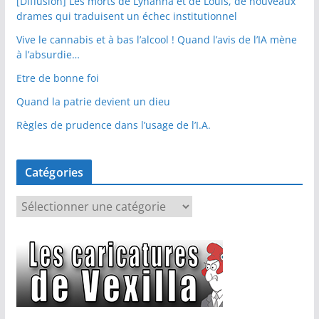
[Diffusion] Les morts de Lyhanna et de Louis, de nouveaux
drames qui traduisent un échec institutionnel
Vive le cannabis et à bas l’alcool ! Quand l’avis de l’IA mène
à l’absurdie…
Etre de bonne foi
Quand la patrie devient un dieu
Règles de prudence dans l’usage de l’I.A.
Catégories
C
a
t
é
g
o
r