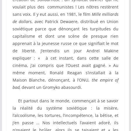
voulait plus des communistes ! Les nôtres restèrent
sans voix. Il y eut aussi, en 1981, le film
Mille milliards
de dollars
, avec Patrick Dewaere, distribué en Union
soviétique parce que dénonçant les turpitudes du
capitalisme et dont une scène de presque rien
apprenait à la jeunesse russe ce que signifiait le mot
de liberté. J’entendis un jour Andreï Makine
expliquer : « à cet instant, dans cette salle de
cinéma, j’ai compris que l’Ouest avait gagné. » Au
même moment, Ronald Reagan s’installait à la
Maison Blanche, dénonçant, à l’ONU,
the
empire of
bad,
devant un Gromyko abasourdi.
Et partout dans le monde, commençait à se savoir
la réalité du système soviétique : la misère,
l’alcoolisme, les tortures, l’incompétence, la bêtise, et
j’en passe … Nos intellectuels l’avaient adoré, ils
n’osaient le brûler, alors ils se taisaient et « les