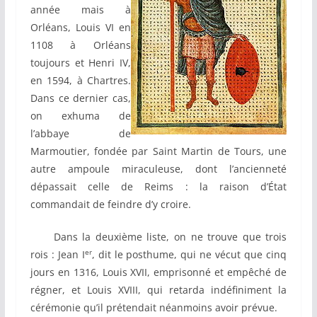
année mais à
Orléans, Louis VI en
1108 à Orléans
toujours et Henri IV,
en 1594, à Chartres.
Dans ce dernier cas,
on exhuma de
l’abbaye de
Marmoutier, fondée par Saint Martin de Tours, une
autre ampoule miraculeuse, dont l’ancienneté
dépassait celle de Reims : la raison d’État
commandait de feindre d’y croire.
Dans la deuxième liste, on ne trouve que trois
er
rois : Jean I
, dit le posthume, qui ne vécut que cinq
jours en 1316, Louis XVII, emprisonné et empêché de
régner, et Louis XVIII, qui retarda indéfiniment la
cérémonie qu’il prétendait néanmoins avoir prévue.