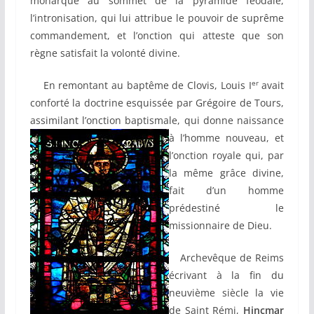
monarque au sommet de la pyramide féodale,
l’intronisation, qui lui attribue le pouvoir de suprême
commandement, et l’onction qui atteste que son
règne satisfait la volonté divine.
er
En remontant au baptême de Clovis, Louis I
avait
conforté la doctrine esquissée par Grégoire de Tours,
assimilant l’onction baptismale, qui donne
naissance
à l’homme nouveau, et
l’onction royale qui, par
la même grâce divine,
fait d’un homme
prédestiné le
missionnaire de Dieu.
Archevêque de Reims
écrivant à la fin du
neuvième siècle la vie
de Saint Rémi,
Hincmar