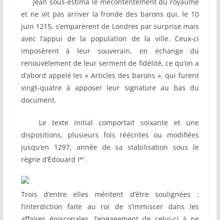
Jean sous-estima le mécontentement du royaume
et ne vit pas arriver la fronde des barons qui, le 10
juin 1215, s’emparèrent de Londres par surprise mais
avec l’appui de la population de la ville. Ceux-ci
imposèrent à leur souverain, en échange du
renouvèlement de leur serment de fidélité, ce qu’on a
d’abord appelé les « Articles des barons », qui furent
vingt-quatre à apposer leur signature au bas du
document.
Le texte initial comportait soixante et une
dispositions, plusieurs fois réécrites ou modifiées
jusqu’en 1297, année de sa stabilisation sous le
er
règne d’Édouard I
.
Trois d’entre elles méritent d’être soulignées :
l’interdiction faite au roi de s’immiscer dans les
affaires épiscopales, l’engagement de celui-ci à ne