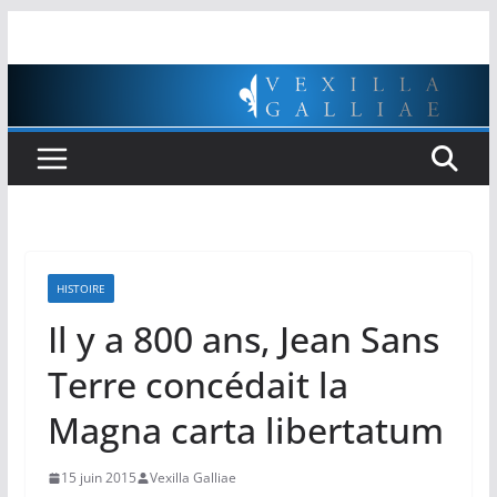
Passer
au
contenu
HISTOIRE
Il y a 800 ans, Jean Sans
Terre concédait la
Magna carta libertatum
15 juin 2015
Vexilla Galliae