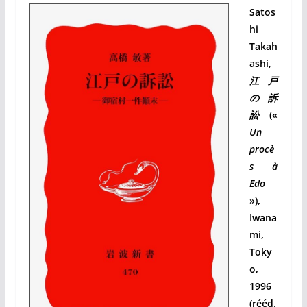
Satos
hi
Takah
ashi,
江戸
の訴
訟
(«
Un
procè
s à
Edo
»),
Iwana
mi,
Toky
o,
1996
(rééd.