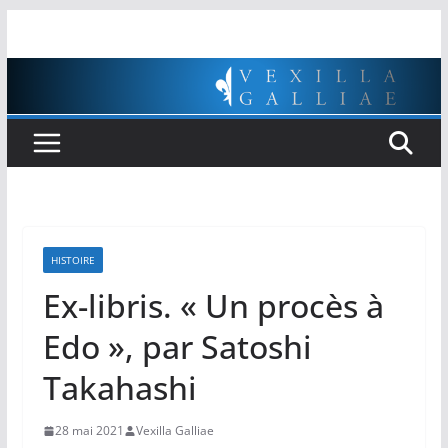
Passer
au
contenu
HISTOIRE
Ex-libris. « Un procès à
Edo », par Satoshi
Takahashi
28 mai 2021
Vexilla Galliae