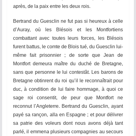
après, de la paix entre les deux rois.
Be
r
trand
du Guesclin ne fut pas si heureux à celle
d’Auray, où les Blésois et les
Montforti
e
ns
combattant avec toutes leurs forces, les Blésois
furent
ba
t
tus
, le comte de Blois tué, du Guesclin lui-
même fai
t
prisonnier ; de sorte que Jean de
Mo
n
tfort
demeura maître du duc
hé
de Bretagne,
sans que personne le lui contestât. Les barons de
Bretagne obtinrent du roi qu’il le reconnaîtrait pour
duc, à condition de lui faire hommage, à quoi ce
sage roi
consentit
, de peur que
Mont
fo
rt
ne
reconnut l’Angleterre. Bertrand du Guesclin, ayant
payé sa rançon, alla en Espagne ; et pour délivrer
sa patrie des voleurs dont nous avons déjà tant
parlé, il emmena plusieurs compagnies au secours