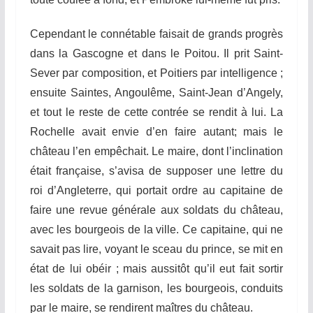
Cependant le connétable faisait de grands progrès
dans la Gascogne et dans le Poitou.
Il
prit Saint-
Sever par composition, et Poitiers par intelligence ;
ensuite Saintes, Angoulême, Saint-Jean d’Angely,
et
to
u
t
le reste de cette contrée se
r
endit à lui. La
Rochelle avait envie d’en
f
a
ire
autant; mais le
c
h
âteau
l’en
empêchait.
Le maire, dont l’inclination
était française, s’avisa de supposer une lettre du
roi d’Angleterre, qui portait ordre au capitaine de
faire une revue générale aux soldats du château,
avec les bourgeois de la ville. Ce capitaine, qui ne
savait pas lire, voyant le sceau du prince, se mit en
état de lui obéir ; mais aussitôt qu’il eut
f
ait sortir
les soldats de la garnison, les bourgeois, conduits
par le maire, se rendirent maîtres du château.