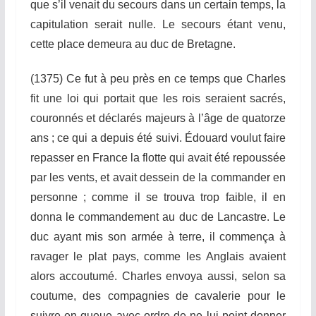
que s’il venait du secours dans un certain temps, la
capitulation serait nulle. Le secours étant venu,
cette place demeura au duc de Bretagne.
(137
5
) Ce fut à peu près en ce temps que Charles
fit une loi qui portait que les rois seraient sacrés,
couronnés et déclarés majeurs à l’âge de quatorze
ans ; ce qui a depuis été suivi. Édouard voulut faire
repasser en France la flotte qui avait été repoussée
par les vents, et avait dessein de la
com
m
ander
en
personne ; comme il se trouva trop faible, il en
donna le commandement au duc de
Lancas
t
re
. Le
duc ayant mis son
ar
m
ée
à terre, il commença à
ravager le pla
t
pays, comme les Anglais avaient
alors accoutumé. Charles envoya aussi, selon sa
coutume, des compagnies de cavalerie pour le
suivre en queue avec ordre de ne lui point donner