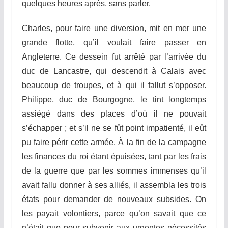
quelques heures après, sans parler.
Charles, pour faire une diversion, mit en mer une
grande
f
l
otte
, qu’il voulait faire passer en
Angleterre. Ce dessein fut arrêté par l’arrivée du
duc de
Lancas
t
re
, qui descendit à Calais avec
beaucoup de troupes, et à qui il fallut s’opposer.
Philippe, duc de Bourgogne, le tint longtemps
assiégé dans des places d’où il ne pouvait
s’échapper ; et s’il
n
e se fût point impatienté, il eût
pu faire périr cette armée. À la fin de la campagne
les finances du roi étant épuisées, tant par les frais
de la guerre
q
ue par les sommes immenses qu’il
avait fallu donner à ses alliés, il assembla les trois
états pour demander de nouveaux subsides. On
les payait volontiers, parce qu’on savait que ce
n’était que pour subvenir aux urgentes nécessités