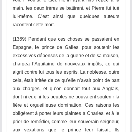
main, les deux frères se battirent, et Pierre fut tué
lui-mêm
e.
C’est ainsi que quelques auteurs
racontent
ce
tte mort.
(1369)
Penda
n
t
que ces choses se passaient en
Espagne, le
pr
i
nce
de Galles, pour soutenir les
excessives
dép
e
nses
de la guerre et de sa maison,
chargea
l’Aqu
it
aine
de nouveaux impôts, ce qui
aigrit contre lui tous les esprits. La noblesse, outre
cela, était irritée de ce qu’elle n’avait point de part
aux charges, et qu’on donnait tout aux Anglais,
dont ni eux ni les peuples ne pouvaient
sou
ten
ir
la
fière et orgueilleuse domination. Ces raisons les
obligèrent à porter leurs plaintes à Charles, et à le
prier de remédier, comme leur souverain seigneur,
aux vexations que le prince leur faisait. Ils