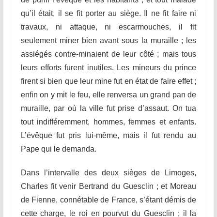
qu’il était, il se fit porter au siège.
Il
ne fit faire ni
travaux, ni attaque, ni escarmouches, il fit
se
u
lement
miner bien avant sous la muraille ; les
assiégés contre-minaient de leur côté ; mais tous
leurs efforts furent inutiles. Les mineurs du prince
firent si bien que leur mine fut en état de faire effet ;
enfin on y mit le feu, elle renversa un grand pan de
muraille, par où la ville fut prise d’assaut. On tua
tout indifféremment, hommes, femmes et enfants.
L’évêque fut pris lui-même, mais il fut rendu au
Pape qui le demanda.
Dans l’intervalle des deux sièges de Limoges,
Charles fit ven
ir
Bertrand du Guesclin ; et Moreau
de
F
ienne, connétable de France, s’étant démis de
cette charge, le roi en pourvut du Guesclin ; il la