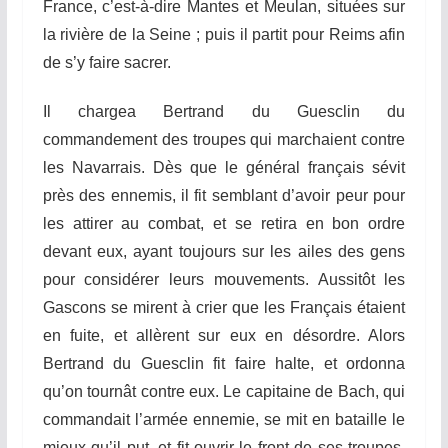
France, c’est-à-dire Mantes et Meulan, situées sur
la rivière de la Seine ; puis il partit pour Reims afin
de s’y faire sacrer.
Il chargea Bertrand du Guesclin du
commandement des troupes qui marchaient contre
les Navarrais. Dès que le général français sévit
près des ennemis, il fit semblant d’avoir peur
pou
r
les
attirer au combat, et se retira en bon ordre
devant eux, ayant toujours sur les ailes des gens
pour
considére
r l
eurs
mouvements. Aussitôt les
Gascons se mirent à crier que les Français étaient
en fuite, et allèrent sur eux en désordre. Alors
Bertrand du Guesclin fit faire halte, et
o
rd
onna
qu’on tournât contre eux. Le capitaine de Bach, qui
commandait l’armée ennemie, se mit en bataille le
mieux qu’il put, e
t
fit ouvrir le front de ses troupes,