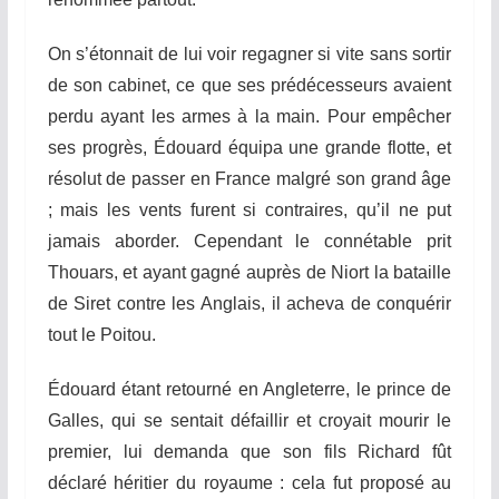
On s’étonnait de lui voir regagner si vite sans sortir
de son cabinet, ce que ses prédécesseurs avaient
perdu ayant les armes à la main. Pour empêcher
ses
prog
r
ès
, Édouard équipa une grande flotte, et
résolut de passer en France
malg
r
é
son grand âge
; mais les vents furent si contraires, qu’il ne put
jamais aborder. Cependant le connétable prit
T
h
o
u
ars
, et ayant gagné auprès de Niort la bataille
de Siret contre les Anglais, il acheva de conquérir
tout le Poitou.
Édouard étant retourné en Angleterre, le prince de
Galles, qui se sentait défaillir et croyait mourir le
premier, lui demanda que son fils Richard fût
déclaré héritier du royaume : cela fut proposé au