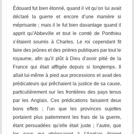
Édouard fut bien étonné, quand il vit qu’on lui avait
déclaré la
gue
r
re
et encore d’une manière si
méprisante ; mais il le fut bien
dava
ntage
quand
il
apprit qu’Abbeville et tout
le
comté
d
e Ponthieu
s’étaient soumis à Charles. Le roi cependant fit
faire des jeûnes et des prières
p
ubli
ques par tout le
royaume, afin qu’il plût
à
Dieu d’avoir pitié de la
France qui était affligée depuis si longtemps. Il
allait lui-
m
ê
me
à pied aux processions et avait des
prédicateurs qui prêchaient la justice de sa cause,
particulièrement sur les frontières des pays tenus
par les Anglais. Ces prédications faisaient deux
bons effets ; l’un que les provinces sujettes
portaient plus patiemment les frais de la guerre,
étant persuadées qu’elle était juste ; l’autre, que
les pays qui obéissaient à l’Anglais étaient