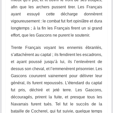
afin que les archers pussent tirer. Les Français
ayant essuyé
ce
t
te
décharge donnèrent
vigoureusement : le combat fut fort opiniâtre et dura
longtemps ; à la fin les Français firent un si grand
effort, que les Gascons ne purent le soutenir.
Trente Français voyant les ennemis ébranlés,
s’attachèrent au captal ; ils fendirent les escadrons,
et ayant poussé jusqu’à lui, ils l’enlevèrent de
dessus son cheval, et l’emmenèrent prisonnier. Les
Gascons coururent
vai
nement
pour délivrer leur
général, ils furent repoussés. L’étendard du capta
l
fut pris, déchiré et jeté
terre
. Les Gascons,
découragés, prirent la fuite, et presque
t
ous les
Navarrais furent tués. Tel fut le succès de la
bataille de
C
och
e
rel
, qui fut suivie, quelque temps