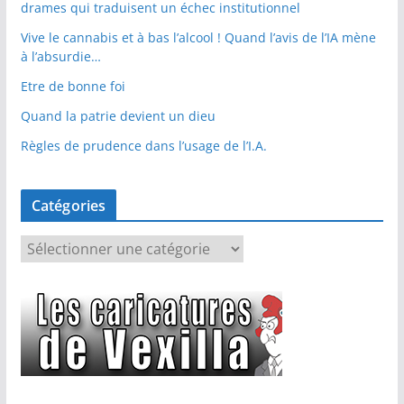
drames qui traduisent un échec institutionnel
Vive le cannabis et à bas l’alcool ! Quand l’avis de l’IA mène
à l’absurdie…
Etre de bonne foi
Quand la patrie devient un dieu
Règles de prudence dans l’usage de l’I.A.
Catégories
C
a
t
é
g
o
r
i