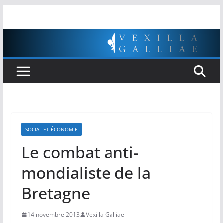
Passer
au
contenu
SOCIAL ET ÉCONOMIE
Le combat anti-
mondialiste de la
Bretagne
14 novembre 2013
Vexilla Galliae