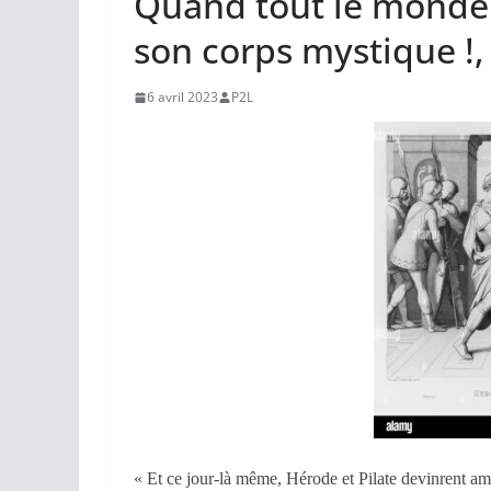
Quand tout le monde s
son corps mystique !
6 avril 2023
P2L
« Et ce jour-là même, Hérode et Pilate devinrent amis