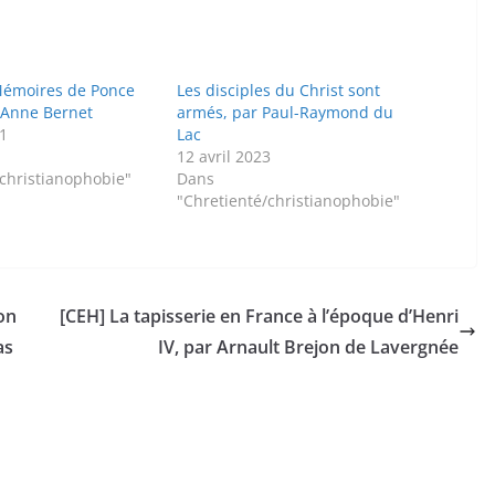
 Mémoires de Ponce
Les disciples du Christ sont
r Anne Bernet
armés, par Paul-Raymond du
1
Lac
12 avril 2023
/christianophobie"
Dans
"Chretienté/christianophobie"
ion
[CEH] La tapisserie en France à l’époque d’Henri
as
IV, par Arnault Brejon de Lavergnée