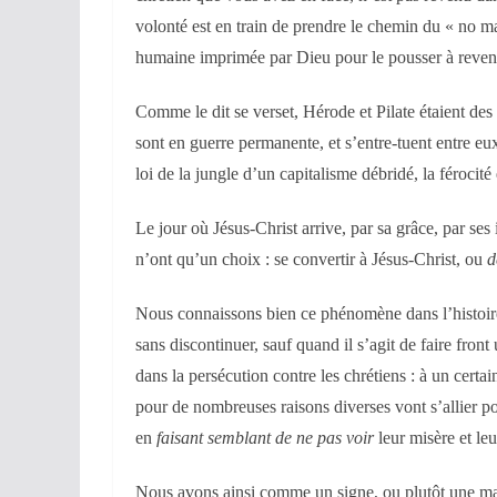
volonté est en train de prendre le chemin du « no ma
humaine imprimée par Dieu pour le pousser à revenir
Comme le dit se verset, Hérode et Pilate étaient des e
sont en guerre permanente, et s’entre-tuent entre eux
loi de la jungle d’un capitalisme débridé, la férocit
Le jour où Jésus-Christ arrive, par sa grâce, par ses
n’ont qu’un choix : se convertir à Jésus-Christ, ou
d
Nous connaissons bien ce phénomène dans l’histoire 
sans discontinuer, sauf quand il s’agit de faire fro
dans la persécution contre les chrétiens : à un certa
pour de nombreuses raisons diverses vont s’allier po
en
faisant semblant de ne pas voir
leur misère et leu
Nous avons ainsi comme un signe, ou plutôt une marq