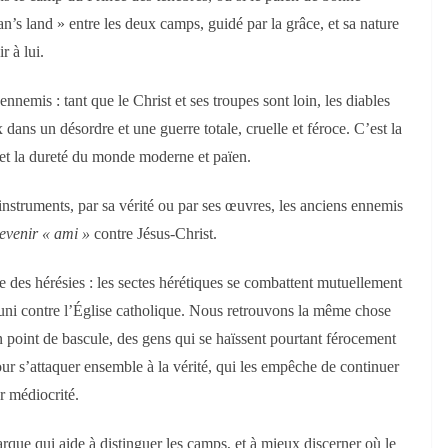
n’s land » entre les deux camps, guidé par la grâce, et sa nature
 à lui.
nnemis : tant que le Christ et ses troupes sont loin, les diables
 dans un désordre et une guerre totale, cruelle et féroce. C’est la
é et la dureté du monde moderne et païen.
 instruments, par sa vérité ou par ses œuvres, les anciens ennemis
evenir « ami »
contre Jésus-Christ.
des hérésies : les sectes hérétiques se combattent mutuellement
nt uni contre l’Église catholique. Nous retrouvons la même chose
in point de bascule, des gens qui se haïssent pourtant férocement
ur s’attaquer ensemble à la vérité, qui les empêche de continuer
r médiocrité.
ue qui aide à distinguer les camps, et à mieux discerner où le