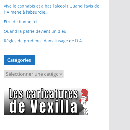
Vive le cannabis et à bas l’alcool ! Quand l’avis de
l’IA mène à l’absurdie…
Etre de bonne foi
Quand la patrie devient un dieu
Règles de prudence dans l’usage de l’I.A.
Catégories
C
a
t
é
g
o
r
i