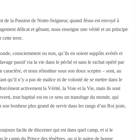
nt de la Passion de Notre-Seigneur, quand Jésus est envoyé à
jugement délicat et gênant, nous enseigne une vérité et un principe
 cette terre.
onde, consciemment ou non, qu’ils en soient suppôts avérés et
lavage passif via la vie dans le péché et sans le rachat opéré par
 caractère, et nous réinstitue sous son doux sceptre – sont, au
nt qu’il n’y a pas de malice ni de volonté de se mettre dans le
rcément activement la Vérité, la Voie et la Vie, mais ils sont
verti, tout baptisé est en ce sens un transfuge du monde, qui
ù son bonheur plus grand de servir dans les rangs d’un Roi juste,
oujours facile de discerner qui est dans quel camp, et si le
ns le camp du Prince des ténèbres, ou si le païen de bonne