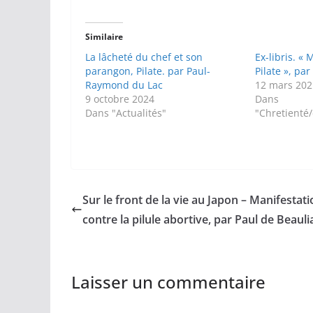
Similaire
La lâcheté du chef et son
Ex-libris. «
parangon, Pilate. par Paul-
Pilate », pa
Raymond du Lac
12 mars 202
9 octobre 2024
Dans
Dans "Actualités"
"Chretienté
Sur le front de la vie au Japon – Manifestat
contre la pilule abortive, par Paul de Beauli
Laisser un commentaire