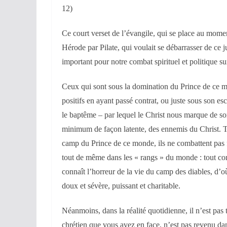
12)
Ce court verset de l’évangile, qui se place au mome
Hérode par Pilate, qui voulait se débarrasser de ce 
important pour notre combat spirituel et politique sur
Ceux qui sont sous la domination du Prince de ce m
positifs en ayant passé contrat, ou juste sous son esc
le baptême – par lequel le Christ nous marque de son
minimum de façon latente, des ennemis du Christ. Ta
camp du Prince de ce monde, ils ne combattent pas fo
tout de même dans les « rangs » du monde : tout con
connaît l’horreur de la vie du camp des diables, d’o
doux et sévère, puissant et charitable.
Néanmoins, dans la réalité quotidienne, il n’est pas t
chrétien que vous avez en face, n’est pas revenu da