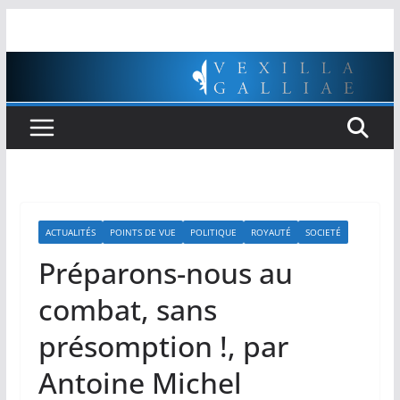
Passer
au
contenu
ACTUALITÉS
POINTS DE VUE
POLITIQUE
ROYAUTÉ
SOCIETÉ
Préparons-nous au
combat, sans
présomption !, par
Antoine Michel