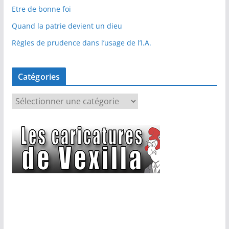
Etre de bonne foi
Quand la patrie devient un dieu
Règles de prudence dans l’usage de l’I.A.
Catégories
C
a
t
é
g
o
r
i
e
s