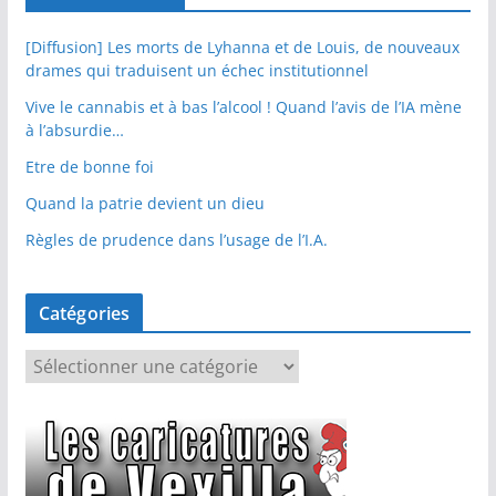
[Diffusion] Les morts de Lyhanna et de Louis, de nouveaux
drames qui traduisent un échec institutionnel
Vive le cannabis et à bas l’alcool ! Quand l’avis de l’IA mène
à l’absurdie…
Etre de bonne foi
Quand la patrie devient un dieu
Règles de prudence dans l’usage de l’I.A.
Catégories
C
a
t
é
g