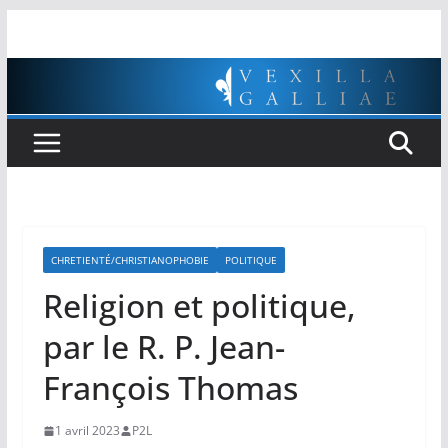
Passer
au
contenu
CHRETIENTÉ/CHRISTIANOPHOBIE
POLITIQUE
Religion et politique,
par le R. P. Jean-
François Thomas
1 avril 2023
P2L