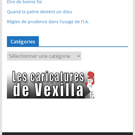
Etre de bonne foi
Quand la patrie devient un dieu
Règles de prudence dans l’usage de l’I.A.
Catégories
C
a
t
é
g
o
r
i
e
s