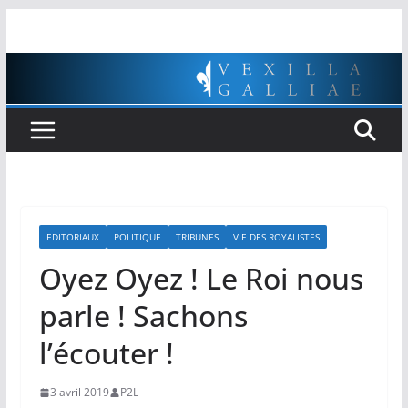
Passer
au
contenu
EDITORIAUX
POLITIQUE
TRIBUNES
VIE DES ROYALISTES
Oyez Oyez ! Le Roi nous
parle ! Sachons
l’écouter !
3 avril 2019
P2L