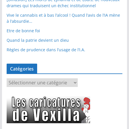
drames qui traduisent un échec institutionnel
Vive le cannabis et à bas l’alcool ! Quand l’avis de l’IA mène
à l’absurdie…
Etre de bonne foi
Quand la patrie devient un dieu
Règles de prudence dans l’usage de l’I.A.
Catégories
C
a
t
é
g
o
r