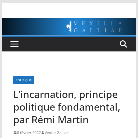
Passer
au
contenu
POLITIQUE
L’incarnation, principe
politique fondamental,
par Rémi Martin
8 février 2022
Vexilla Galliae