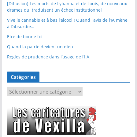
[Diffusion] Les morts de Lyhanna et de Louis, de nouveaux
drames qui traduisent un échec institutionnel
Vive le cannabis et à bas l’alcool ! Quand l’avis de l’IA mène
à l’absurdie…
Etre de bonne foi
Quand la patrie devient un dieu
Règles de prudence dans l’usage de l’I.A.
Catégories
C
a
t
é
g
o
r