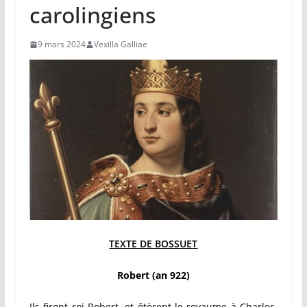
carolingiens
9 mars 2024
Vexilla Galliae
TEXTE DE BOSSUET
Robert (an 922)
Ils firent roi Robert, et ôtèrent le royaume à Charles.