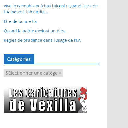
Vive le cannabis et à bas l’alcool ! Quand l’avis de
l’IA mène à l’absurdie…
Etre de bonne foi
Quand la patrie devient un dieu
Règles de prudence dans l’usage de l’I.A.
Catégories
C
a
t
é
g
o
r
i