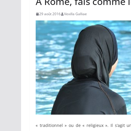
À Rome, fais comme l
29 août 2016
Vexilla Galliae
« traditionnel » ou de « religieux ». Il s’agit