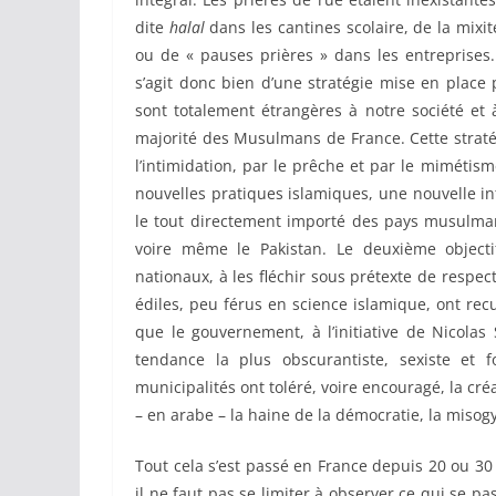
dite
halal
dans les cantines scolaire, de la mixi
ou de « pauses prières » dans les entreprises.
s’agit donc bien d’une stratégie mise en place p
sont totalement étrangères à notre société et 
majorité des Musulmans de France. Cette straté
l’intimidation, par le prêche et par le mimét
nouvelles pratiques islamiques, une nouvelle in
le tout directement importé des pays musulmans
voire même le Pakistan. Le deuxième objectif
nationaux, à les fléchir sous prétexte de respect
édiles, peu férus en science islamique, ont rec
que le gouvernement, à l’initiative de Nicolas
tendance la plus obscurantiste, sexiste et f
municipalités ont toléré, voire encouragé, la créa
– en arabe – la haine de la démocratie, la misog
Tout cela s’est passé en France depuis 20 ou 
il ne faut pas se limiter à observer ce qui se p