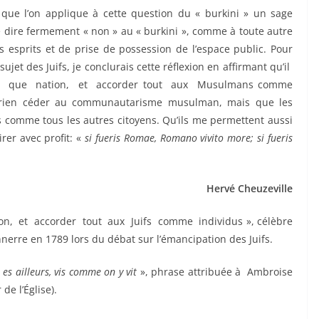
que l’on applique à cette question du « burkini » un sage
le dire fermement « non » au « burkini », comme à toute autre
s esprits et de prise de possession de l’espace public. Pour
et des Juifs, je conclurais cette réflexion en affirmant qu’il
t que nation, et accorder tout aux Musulmans comme
 ne rien céder au communautarisme musulman, mais que les
s comme tous les autres citoyens. Qu’ils me permettent aussi
irer avec profit: «
si fueris Romae, Romano vivito more; si fueris
Hervé Cheuzeville
on, et accorder tout aux Juifs comme individus », célèbre
erre en 1789 lors du débat sur l’émancipation des Juifs.
es ailleurs, vis comme on y vit
», phrase attribuée à Ambroise
de l’Église).