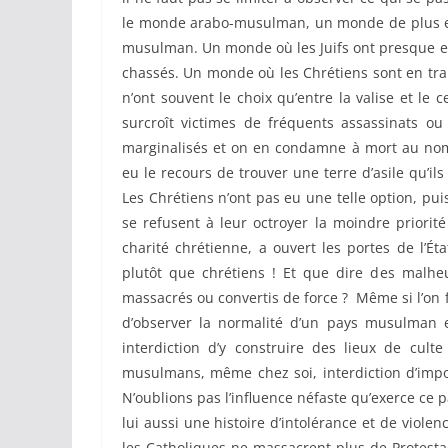
le monde arabo-musulman, un monde de plus en p
musulman. Un monde où les Juifs ont presque ent
chassés. Un monde où les Chrétiens sont en train 
n’ont souvent le choix qu’entre la valise et le 
surcroît victimes de fréquents assassinats ou 
marginalisés et on en condamne à mort au nom 
eu le recours de trouver une terre d’asile qu’il
Les Chrétiens n’ont pas eu une telle option, pui
se refusent à leur octroyer la moindre priorit
charité chrétienne, a ouvert les portes de l’É
plutôt que chrétiens ! Et que dire des malheu
massacrés ou convertis de force ? Même si l’on f
d’observer la normalité d’un pays musulman 
interdiction d’y construire des lieux de cul
musulmans, même chez soi, interdiction d’impor
N’oublions pas l’influence néfaste qu’exerce ce p
lui aussi une histoire d’intolérance et de violenc
les Catholiques ne massacrent plus de Protesta