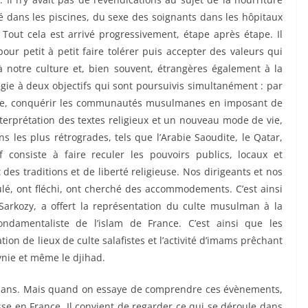
té dans les piscines, du sexe des soignants dans les hôpitaux
 Tout cela est arrivé progressivement, étape après étape. Il
our petit à petit faire tolérer puis accepter des valeurs qui
à notre culture et, bien souvent, étrangères également à la
gie à deux objectifs qui sont poursuivis simultanément : par
isme, conquérir les communautés musulmanes en imposant de
terprétation des textes religieux et un nouveau mode de vie,
 les plus rétrogrades, tels que l’Arabie Saoudite, le Qatar,
 consiste à faire reculer les pouvoirs publics, locaux et
 des traditions et de liberté religieuse. Nos dirigeants et nos
ulé, ont fléchi, ont cherché des accommodements. C’est ainsi
 Sarkozy, a offert la représentation du culte musulman à la
ondamentaliste de l’islam de France. C’est ainsi que les
tion de lieux de culte salafistes et l’activité d’imams prêchant
ynie et même le djihad.
30 ans. Mais quand on essaye de comprendre ces évènements,
asse en France. Il convient de regarder ce qui se déroule dans