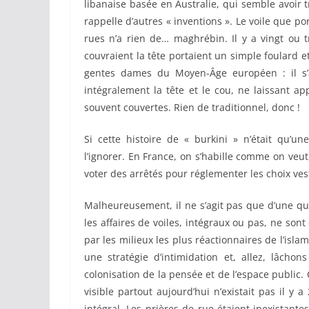
libanaise basée en Australie, qui semble avoir 
rappelle d’autres « inventions ». Le voile que
rues n’a rien de… maghrébin. Il y a vingt ou
couvraient la tête portaient un simple foulard
gentes dames du Moyen-Âge européen : il s’ag
intégralement la tête et le cou, ne laissant a
souvent couvertes. Rien de traditionnel, donc !
Si cette histoire de « burkini » n’était qu’un
l’ignorer. En France, on s’habille comme on veut 
voter des arrêtés pour réglementer les choix ves
Malheureusement, il ne s’agit pas que d’une qu
les affaires de voiles, intégraux ou pas, ne son
par les milieux les plus réactionnaires de l’isla
une stratégie d’intimidation et, allez, lâchon
colonisation de la pensée et de l’espace public. 
visible partout aujourd’hui n’existait pas il y 
intégral. Les prières de rue étaient inexistantes