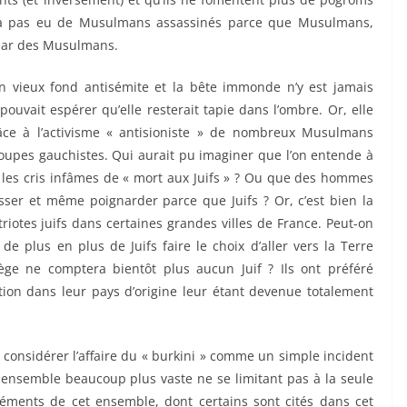
n’y a pas eu de Musulmans assassinés parce que Musulmans,
 par des Musulmans.
n vieux fond antisémite et la bête immonde n’y est jamais
uvait espérer qu’elle resterait tapie dans l’ombre. Or, elle
âce à l’activisme « antisioniste » de nombreux Musulmans
groupes gauchistes. Qui aurait pu imaginer que l’on entende à
 les cris infâmes de « mort aux Juifs » ? Ou que des hommes
sser et même poignarder parce que Juifs ? Or, c’est bien la
riotes juifs dans certaines grandes villes de France. Peut-on
 de plus en plus de Juifs faire le choix d’aller vers la Terre
ge ne comptera bientôt plus aucun Juif ? Ils ont préféré
tion dans leur pays d’origine leur étant devenue totalement
onsidérer l’affaire du « burkini » comme un simple incident
un ensemble beaucoup plus vaste ne se limitant pas à la seule
léments de cet ensemble, dont certains sont cités dans cet