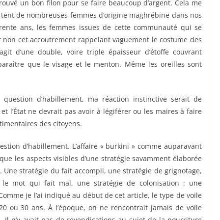
trouvé un bon filon pour se faire beaucoup d’argent. Cela me
 portent de nombreuses femmes d’origine maghrébine dans nos
 trente ans, les femmes issues de cette communauté qui se
 et non cet accoutrement rappelant vaguement le costume des
it d’une double, voire triple épaisseur d’étoffe couvrant
pparaître que le visage et le menton. Même les oreilles sont
e question d’habillement, ma réaction instinctive serait de
et l’État ne devrait pas avoir à légiférer ou les maires à faire
timentaires des citoyens.
estion d’habillement. L’affaire « burkini » comme auparavant
t que les aspects visibles d’une stratégie savamment élaborée
m. Une stratégie du fait accompli, une stratégie de grignotage,
s le mot qui fait mal, une stratégie de colonisation : une
Comme je l’ai indiqué au début de cet article, le type de voile
a 20 ou 30 ans. À l’époque, on ne rencontrait jamais de voile
. Il n’y avait pas de revendications au sujet de la nourriture