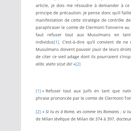
article, je dois me résoudre à demander à ce 
principe de précaution. Je pense donc qu’il fail
manifestation de cette stratégie de contrôle de
paraphraser le comte de Clermont-Tonnerre au suj
faut refuser tout aux Musulmans en tan
individus
[1]
. C’est-à-dire qu’il convient de
Musulmans doivent pouvoir jouir de leurs droit
de citer ce vieil adage dont ils pourraient s’insp
alibi, vivito sicut ibi!
»
[2]
[1]
« Refuser tout aux Juifs en tant que nati
phrase prononcée par le comte de Clermont-Tonn
[2]
«
Si tu es à Rome, vis comme les Romains ; si tu 
de Milan (évêque de Milan de 374 à 397, docteur 