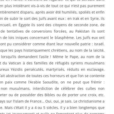
lus intolérant vis-à-vis de tout ce qui n’est pas purement
ièrement disparu, après avoir été humiliés, spoliés et enfin
de subir le sort des Juifs avant eux : en Irak et en Syrie, ils
cercueil, en Égypte ils sont des citoyens de seconde zone, de
de tentatives de conversions forcées, au Pakistan ils sont
de lois iniques concernant le blasphème. Les Juifs eux ont
s ont pu considérer comme étant leur nouvelle patrie : Israël.
sque les pays historiquement chrétiens, au nom de la laïcité,
é lorsqu’ils demandent l’asile ! Même le Pape, au nom de la
tat du Vatican à des familles de réfugiés syriens musulmans
reux Yézidis persécutés, martyrisés, réduits en esclavage,
ait abstraction de toutes ces horreurs et que l’on se contente
en paix comme l’Arabie Saoudite, on ne peut que frémir :
te non musulmans, interdiction de célébrer des cultes non
ter ou de posséder des Bibles ou de porter une croix, etc.
ays sur l’islam de France… Oui, oui, je sais. Le christianisme a
e. Mais c’était il y a 4 ou 5 siècles. Il y a bien longtemps que
nts (et inversement) et qu’ils ne fomentent plus de pogroms