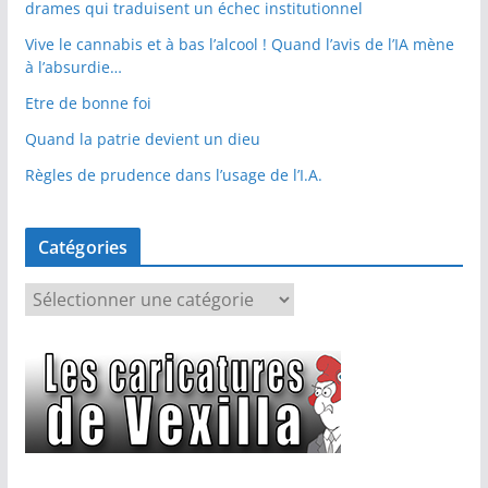
drames qui traduisent un échec institutionnel
Vive le cannabis et à bas l’alcool ! Quand l’avis de l’IA mène
à l’absurdie…
Etre de bonne foi
Quand la patrie devient un dieu
Règles de prudence dans l’usage de l’I.A.
Catégories
C
a
t
é
g
o
r
i