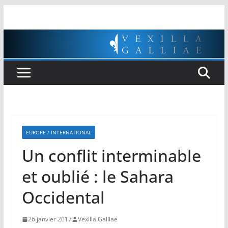
Passer
au
contenu
EUROPE / INTERNATIONAL
Un conflit interminable
et oublié : le Sahara
Occidental
26 janvier 2017
Vexilla Galliae