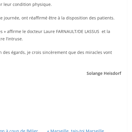
ûr leur condition physique.
e journée, ont réaffirmé être à la disposition des patients.
s » affirme le docteur Laure FARNAULT/DE LASSUS et la
e l’intruse.
n des égards, je crois sincèrement que des miracles vont
Solange Heisdorf
lon à coup de Bélier
« Marseille, tais-toi Marseille…