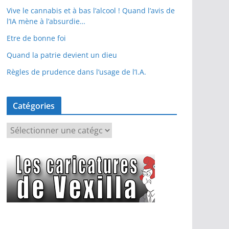
Vive le cannabis et à bas l’alcool ! Quand l’avis de
l’IA mène à l’absurdie…
Etre de bonne foi
Quand la patrie devient un dieu
Règles de prudence dans l’usage de l’I.A.
Catégories
C
a
t
é
g
o
r
i