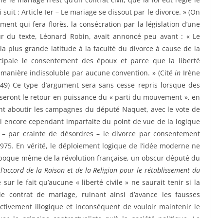
suit : Article Ier – Le mariage se dissout par le divorce. » (On
nt qui fera florès, la consécration par la législation d’une
eur du texte, Léonard Robin, avait annoncé peu avant : « Le
a plus grande latitude à la faculté du divorce à cause de la
ipale le consentement des époux et parce que la liberté
e manière indissoluble par aucune convention. » (Cité
in
Irène
. 49) Ce type d’argument sera sans cesse repris lorsque des
riseront le retour en puissance du « parti du mouvement », en
ont aboutir les campagnes du député Naquet, avec le vote de
 loi encore cependant imparfaite du point de vue de la logique
re – par crainte de désordres – le divorce par consentement
1975. En vérité, le déploiement logique de l’idée moderne ne
’époque même de la révolution française, un obscur député du
l’accord de la Raison et de la Religion pour le rétablissement du
 sur le fait qu’aucune « liberté civile » ne saurait tenir si la
le contrat de mariage, ruinant ainsi d’avance les fausses
ectivement illogique et inconséquent de vouloir maintenir le