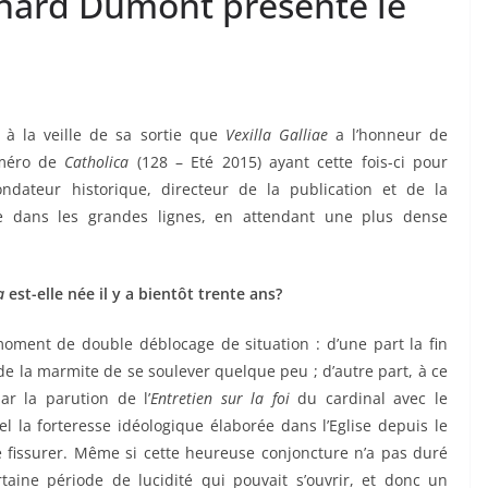
nard Dumont présente le
t à la veille de sa sortie que
Vexilla Galliae
a l’honneur de
numéro de
Catholica
(128 – Eté 2015) ayant cette fois-ci pour
ondateur historique, directeur de la publication et de la
e dans les grandes lignes, en attendant une plus dense
a
est-elle née il y a bientôt trente ans?
oment de double déblocage de situation : d’une part la fin
de la marmite de se soulever quelque peu ; d’autre part, à ce
ar la parution de l’
Entretien sur la foi
du cardinal avec le
el la forteresse idéologique élaborée dans l’Eglise depuis le
se fissurer. Même si cette heureuse conjoncture n’a pas duré
aine période de lucidité qui pouvait s’ouvrir, et donc un