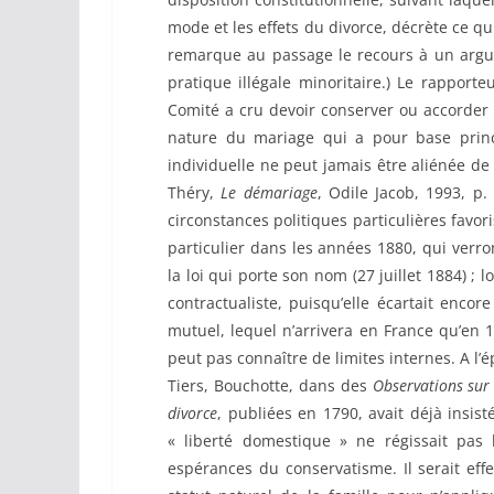
mode et les effets du divorce, décrète ce qui 
remarque au passage le recours à un argume
pratique illégale minoritaire.) Le rapport
Comité a cru devoir conserver ou accorder l
nature du mariage qui a pour base princ
individuelle ne peut jamais être aliénée d
Théry,
Le démariage
, Odile Jacob, 1993, p
circonstances politiques particulières favo
particulier dans les années 1880, qui verr
la loi qui porte son nom (27 juillet 1884) ;
contractualiste, puisqu’elle écartait enco
mutuel, lequel n’arrivera en France qu’en 
peut pas connaître de limites internes. A l
Tiers, Bouchotte, dans des
Observations sur 
divorce
, publiées en 1790, avait déjà insisté
« liberté domestique » ne régissait pas 
espérances du conservatisme. Il serait eff