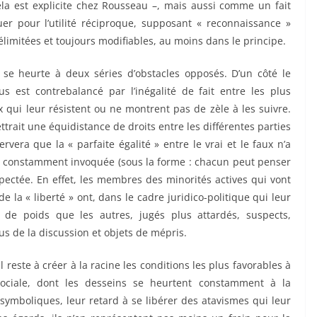
la est explicite chez Rousseau –, mais aussi comme un fait
quer pour l’utilité réciproque, supposant « reconnaissance »
limitées et toujours modifiables, au moins dans le principe.
se heurte à deux séries d’obstacles opposés. D’un côté le
dus est contrebalancé par l’inégalité de fait entre les plus
x qui leur résistent ou ne montrent pas de zèle à les suivre.
ttrait une équidistance de droits entre les différentes parties
rvera que la « parfaite égalité » entre le vrai et le faux n’a
it constamment invoquée (sous la forme : chacun peut penser
respectée. En effet, les membres des minorités actives qui vont
e la « liberté » ont, dans le cadre juridico-politique qui leur
 de poids que les autres, jugés plus attardés, suspects,
lus de la discussion et objets de mépris.
l reste à créer à la racine les conditions les plus favorables à
sociale, dont les desseins se heurtent constamment à la
symboliques, leur retard à se libérer des atavismes qui leur