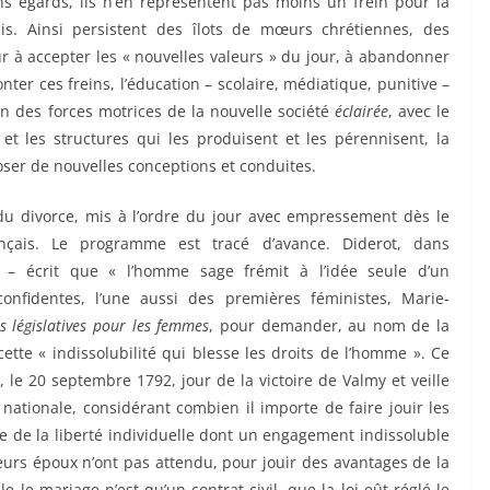
ns égards, ils n’en représentent pas moins un frein pour la
his. Ainsi persistent des îlots de mœurs chrétiennes, des
ur à accepter les « nouvelles valeurs » du jour, à abandonner
ter ces freins, l’éducation – scolaire, médiatique, punitive –
n des forces motrices de la nouvelle société
éclairée
, avec le
et les structures qui les produisent et les pérennisent, la
mposer de nouvelles conceptions et conduites.
 du divorce, mis à l’ordre du jour avec empressement dès le
nçais. Le programme est tracé d’avance. Diderot, dans
» – écrit que « l’homme sage frémit à l’idée seule d’un
nfidentes, l’une aussi des premières féministes, Marie-
s législatives pour les femmes
, pour demander, au nom de la
cette « indissolubilité qui blesse les droits de l’homme ». Ce
e, le 20 septembre 1792, jour de la victoire de Valmy et veille
e nationale, considérant combien il importe de faire jouir les
lte de la liberté individuelle dont un engagement indissoluble
ieurs époux n’ont pas attendu, pour jouir des avantages de la
le le mariage n’est qu’un contrat civil, que la loi eût réglé le