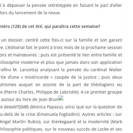
 dépasser la pensée stéréotypée en faisant le pari d’aller
 lors du lancement de la revue.
méro (128) de cet été, qui paraîtra cette semaine?
dossier, centré cette fois-ci sur la famille et son garant
e. L’éditorial fait le point à trois mois de la prochaine session
 et manœuvres ; puis est présenté le lien entre famille et
hilosophie moderne et plus que jamais dans son application
Serafino M. Lanzetta) analysant la pensée du cardinal Walter
rtie d’une « miséricorde » coupée de la justice ; puis deux
sophismes auquel on assiste de la part de théologiens ou
ie (Pierre Charles, Philippe de Labriolle). A ce premier groupe
, autour du livre de Jean Brun
la beauté?
(
DdB
)
(Monica Papazu), ainsi que sur la question de
au-delà de la crise (Emanuela Fogliadini). Autres articles : sur
Angel Martín Rubio), sur Kierkegaard et la modernité (Mark
 philosophie politiques, sur le nouveau succès de Locke et ses