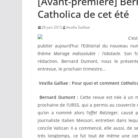
[Avant-première] Ber
Catholica de cet été
28 juin 2015
Vexilla Galliae
C’es
publier aujourd’hui l’Editorial du nouveau 
thème
Mariage indissoluble : l’obstacle
. Son f
rédaction, Bernard Dumont, nous le présent
entrevue, le prochain trimestre…
Vexilla Galliae : Pour quoi et comment
Catholic
Bernard Dumont :
Cette revue est née à un m
prochaine de l’URSS, qui a permis au couvercle 
qu’on a nommé alors l’
effet Ratzinger
, causé p
journaliste italien Messori, entretien dans lequ
concile Vatican II a commencé, elle aussi, de 
très longtemps, ce fut tout de même une cert