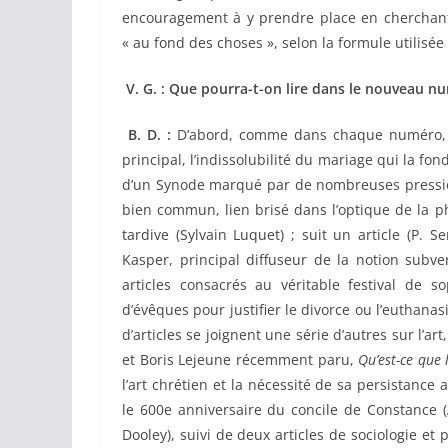
encouragement à y prendre place en cherchant à
« au fond des choses », selon la formule utilisée
V. G. : Que pourra-t-on lire dans le nouveau nu
B. D. :
D’abord, comme dans chaque numéro, un 
principal, l’indissolubilité du mariage qui la fond
d’un Synode marqué par de nombreuses pressions
bien commun, lien brisé dans l’optique de la p
tardive (Sylvain Luquet) ; suit un article (P. 
Kasper, principal diffuseur de la notion subve
articles consacrés au véritable festival de 
d’évêques pour justifier le divorce ou l’euthanas
d’articles se joignent une série
d’autres sur l’art
et Boris Lejeune récemment paru,
Qu’est-ce que 
l’art chrétien et la nécessité de sa persistance 
le 600e anniversaire du concile de Constance (
Dooley), suivi de deux articles de sociologie et