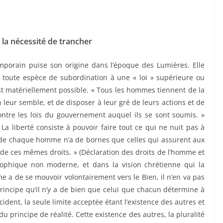
 la nécessité de trancher
porain puise son origine dans l’époque des Lumières. Elle
e toute espèce de subordination à une « loi » supérieure ou
st matériellement possible. « Tous les hommes tiennent de la
leur semble, et de disposer à leur gré de leurs actions et de
contre les lois du gouvernement auquel ils se sont soumis. »
 « La liberté consiste à pouvoir faire tout ce qui ne nuit pas à
els de chaque homme n’a de bornes que celles qui assurent aux
de ces mêmes droits. » (Déclaration des droits de l’homme et
osophique non moderne, et dans la vision chrétienne qui la
mme a de se mouvoir volontairement vers le Bien, il n’en va pas
incipe qu’il n’y a de bien que celui que chacun détermine à
cident, la seule limite acceptée étant l’existence des autres et
du principe de réalité. Cette existence des autres, la pluralité