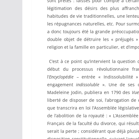
sont prêtés : laissés pour compte à certai
légitimation des désirs des plus affranc
habitudes de vie traditionnelles, une lente
les répugnances naturelles, etc. Pour surmon
a donc toujours été la grande préoccupatio
double objet de détruire les « préjugés » 
religion et la famille en particulier, et d’i
C’est à ce point qu’intervient la question
début du processus révolutionnaire fra
l’
Encyclopédie
– entrée « Indissolubilité 
engagement
indissoluble
». Une de ses co
Madeleine Jodin, publiera en 1790 des
Vue
liberté de disposer de soi, l’abrogation de 
que transcrira en loi l’Assemblée législativ
de l’abolition de la royauté : « L’Assemblé
Français de la faculté du divorce, qui résu
serait la perte ; considérant que déjà plus
disposition constitutionnelle, suivant laquel