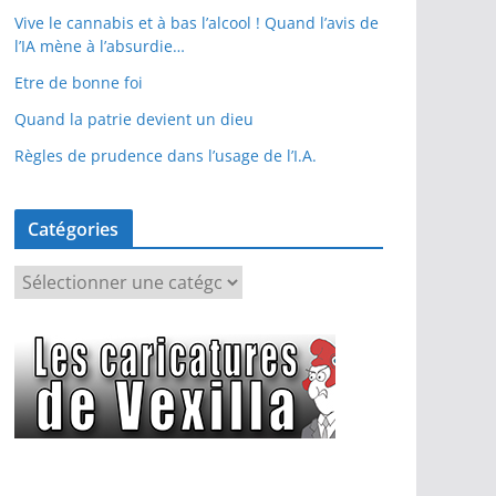
Vive le cannabis et à bas l’alcool ! Quand l’avis de
l’IA mène à l’absurdie…
Etre de bonne foi
Quand la patrie devient un dieu
Règles de prudence dans l’usage de l’I.A.
Catégories
C
a
t
é
g
o
r
i