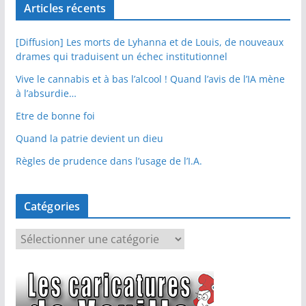
Articles récents
[Diffusion] Les morts de Lyhanna et de Louis, de nouveaux
drames qui traduisent un échec institutionnel
Vive le cannabis et à bas l’alcool ! Quand l’avis de l’IA mène
à l’absurdie…
Etre de bonne foi
Quand la patrie devient un dieu
Règles de prudence dans l’usage de l’I.A.
Catégories
C
a
t
é
g