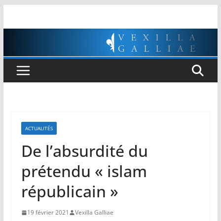
Passer
au
contenu
ACTUALITÉS
De l’absurdité du
prétendu « islam
républicain »
19 février 2021
Vexilla Galliae