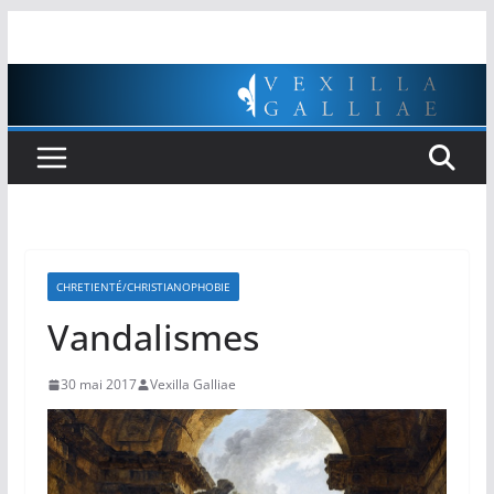
Passer
au
contenu
CHRETIENTÉ/CHRISTIANOPHOBIE
Vandalismes
30 mai 2017
Vexilla Galliae