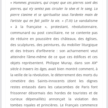
« Hommes grossiers, qui croyez que ces pierres sont des
pierres, qui n’y sentez pas circuler la sève et le sang. La
pierre s’anime et se spiritualise sous l’ardente main de
l’artiste qui en fait jaillir la vie. » (T.III)
Le vandalisme
« à la française », protestant, révolutionnaire,
communard ou post conciliaire, ne se contente pas
de réduire en poussière des châteaux, des églises,
des sculptures, des peintures, du mobilier liturgique
et des trésors d’orfèvrerie : son acharnement veut
atteindre l’âme-même de ce que ces édifices et ces
objets représentent. Philippe Muray, dans son
XIX°
siècle à travers les âges,
avait bien montré comment, à
la veille de la révolution, le déterrement des morts du
cimetière des Saints-Innocents (dont les dignes
restes entassés dans les catacombes de Paris font
frissonner désormais des hordes de touristes et de
curieux dépenaillés) annonçait la violation des
tombes royales et princières. Le Français commence