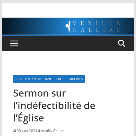
Passer
au
contenu
CHRETIENTÉ/CHRISTIANOPHOBIE
TRIBUNES
Sermon sur
l’indéfectibilité de
l’Église
30 juin 2024
Vexilla Galliae