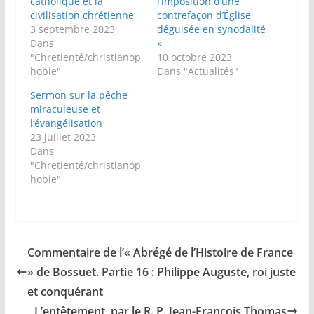
catholique et la
l’imposition d’une
civilisation chrétienne
contrefaçon d’Église
3 septembre 2023
déguisée en synodalité
Dans
»
"Chretienté/christianop
10 octobre 2023
hobie"
Dans "Actualités"
Sermon sur la pêche
miraculeuse et
l’évangélisation
23 juillet 2023
Dans
"Chretienté/christianop
hobie"
Commentaire de l’« Abrégé de l’Histoire de France
» de Bossuet. Partie 16 : Philippe Auguste, roi juste
et conquérant
L’entêtement, par le R. P. Jean-François Thomas