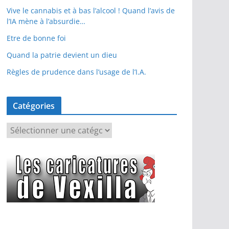
Vive le cannabis et à bas l’alcool ! Quand l’avis de
l’IA mène à l’absurdie…
Etre de bonne foi
Quand la patrie devient un dieu
Règles de prudence dans l’usage de l’I.A.
Catégories
C
a
t
é
g
o
r
i