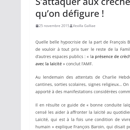
S’attaquer aux crèche
qu’on défigure !
25 novembre 2015
Vexilla Galliae
Quelle belle hypocrisie de la part de François 
de vouloir à tout prix tuer le reste de la Fami
d’autres espaces publics : « l
a présence de crèch
avec la laïcité
» conclut l’AMF.
Au lendemain des attentats de Charlie Hebdo,
cantines, sorties scolaires, signes religieux… On
apporté à des manifestations considérées comme
Il en résulte ce guide de « bonne conduite laïq
censé les aider à affronter la laïcité au quotidie
Laïcité, qui est à la fois une condition de vi
humain » explique François Baroin, qui disait pre