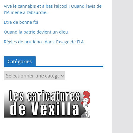
Vive le cannabis et à bas l’alcool ! Quand l’avis de
l’IA mène à l’absurdie…
Etre de bonne foi
Quand la patrie devient un dieu
Règles de prudence dans l’usage de l’I.A.
Catégories
C
a
t
é
g
o
r
i