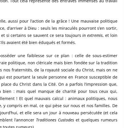
ion. Tout cela représente des entraves immenses au travail
lle, aussi pour l’action de la grâce ! Une mauvaise politique
 d’arriver à Dieu : seuls les miraculés pourront s’en sortir,
 et si certains se sauvent ce sera toujours
in extremis
, et loin
s’ils avaient été bien éduqués et formés.
posséder une faiblesse sur ce plan : celle de sous-estimer
aie politique, non cléricale mais bien fondée sur la tradition
s nos fraternités, de la royauté sociale du Christ, mais on ne
 qui est pourtant la seule personne en France susceptible de
 place du Christ dans la Cité. On a parfois l’impression que,
va bien : mais quel manque de charité pour tous ceux qui,
ellement ! Et quel mauvais calcul : animaux politiques, nous
e, y compris en mal, ce qui pèse sur nous et nos familles. De
ujourd’hui, et elle sera un jour à nouveau persécutée (et cela
emblent l’annoncer
Traditiones Custodes
et quelques rumeurs
e toutes rumeurs).