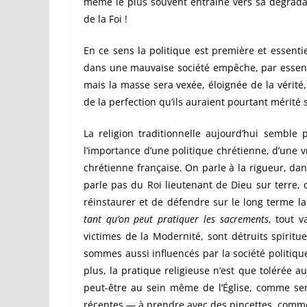
même le plus souvent entraîné vers sa dégradat
de la Foi !
En ce sens la politique est première et essentie
dans une mauvaise société empêche, par essence,
mais la masse sera vexée, éloignée de la vérité,
de la perfection qu’ils auraient pourtant mérité 
La religion traditionnelle aujourd’hui semble 
l’importance d’une politique chrétienne, d’une vr
chrétienne française. On parle à la rigueur, dan
parle pas du Roi lieutenant de Dieu sur terre,
réinstaurer et de défendre sur le long terme la
tant qu’on peut pratiquer les sacrements
, tout 
victimes de la Modernité, sont détruits spiritu
sommes aussi influencés par la société politiqu
plus, la pratique religieuse n’est que tolérée a
peut-être au sein même de l’Église, comme s
récentes — à prendre avec des pincettes, comm