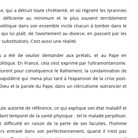
 qui a détruit toute chrétienté, et où règnent les tyrannies
est déficiente au minimum et le plus souvent terriblement
a politique dans son ensemble incite chacun à tomber dans le
qui lui plaît, de l’avortement au divorce, en passant par les
substitution).
C’est aussi une réalité.
es a été de vouloir demander aux prélats, et au Pape en
politique. En France, cela s’est exprimé par l’ultramontanisme.
s eurent pour conséquence le Ralliement, la condamnation de
 papolâtrie qui mena plus tard à l’expansion de la crise post-
 Dieu et la parole du Pape, dans un cléricalisme outrancier et
toute autorité de référence, ce qui explique son état maladif et
ndant temporel de la santé physique : tel le malade perpétuel,
c difficulté en raison de la perte de ses facultés, l’homme
rs entravé dans son perfectionnement, quand il n’est pas